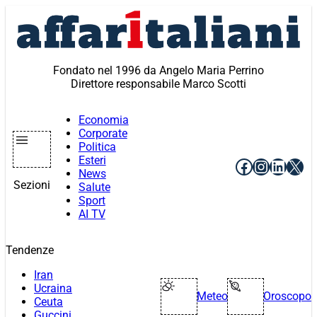
Vai
al
contenuto
Fondato nel 1996 da Angelo Maria Perrino
Direttore responsabile Marco Scotti
Economia
Corporate
Politica
Esteri
Facebook
Instagr
Linke
X
News
Sezioni
Salute
Sport
AI TV
Tendenze
Iran
Ucraina
Meteo
Oroscopo
Ceuta
Guccini