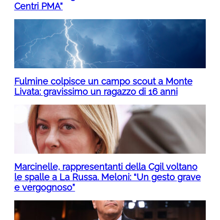
Centri PMA”
Fulmine colpisce un campo scout a Monte
Livata: gravissimo un ragazzo di 16 anni
Marcinelle, rappresentanti della Cgil voltano
le spalle a La Russa. Meloni: “Un gesto grave
e vergognoso”