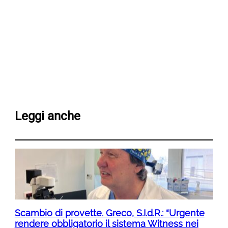
Leggi anche
Scambio di provette. Greco, S.I.d.R.: “Urgente
rendere obbligatorio il sistema Witness nei