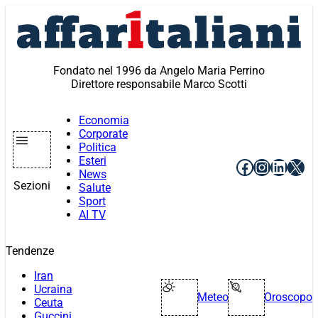
Vai
al
contenuto
Fondato nel 1996 da Angelo Maria Perrino
Direttore responsabile Marco Scotti
Economia
Corporate
Politica
Esteri
Facebook
Instagr
Linke
X
News
Sezioni
Salute
Sport
AI TV
Tendenze
Iran
Ucraina
Meteo
Oroscopo
Ceuta
Guccini