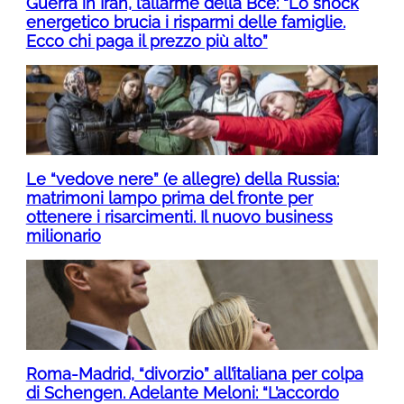
Guerra in Iran, l’allarme della Bce: “Lo shock
energetico brucia i risparmi delle famiglie.
Ecco chi paga il prezzo più alto”
Le “vedove nere” (e allegre) della Russia:
matrimoni lampo prima del fronte per
ottenere i risarcimenti. Il nuovo business
milionario
Roma-Madrid, “divorzio” all’italiana per colpa
di Schengen. Adelante Meloni: “L’accordo