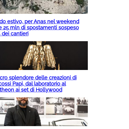
do estivo, per Anas nel weekend
re 25 mln di spostamenti sospeso
dei cantieri
acro splendore delle creazioni di
ossi Papi, dal laboratorio al
theon ai set di Hollywood