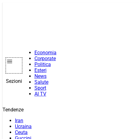
Vai
al
contenuto
Economia
Corporate
Politica
Esteri
News
Sezioni
Salute
Sport
AI TV
Tendenze
Iran
Ucraina
Ceuta
Guccini