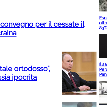
Eso
 convegno per il cessate il
olt
83% 
raina
Il s
atale ortodosso”,
Perc
Pan
ssia ipocrita