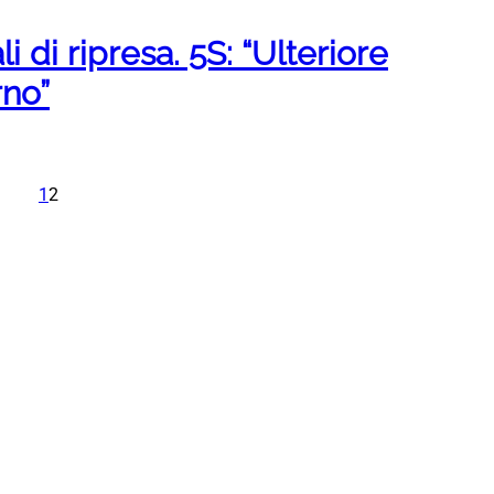
i di ripresa. 5S: “Ulteriore
rno”
1
2