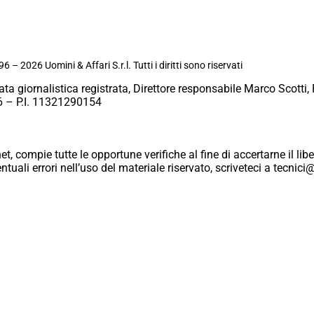
6 – 2026 Uomini & Affari S.r.l. Tutti i diritti sono riservati
ata giornalistica registrata, Direttore responsabile Marco Scotti, 
 – P.I. 11321290154
et, compie tutte le opportune verifiche al fine di accertarne il libe
eventuali errori nell’uso del materiale riservato, scriveteci a tecn