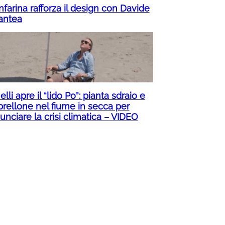
nfarina rafforza il design con Davide
ntea
lli apre il “lido Po”: pianta sdraio e
rellone nel fiume in secca per
nciare la crisi climatica – VIDEO