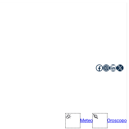
Facebook
Instagr
Linke
X
Meteo
Oroscopo