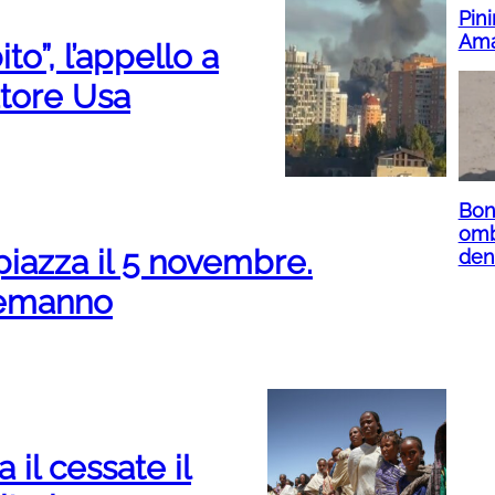
Pini
Ama
to”, l’appello a
atore Usa
Bone
omb
piazza il 5 novembre.
denu
Alemanno
a il cessate il