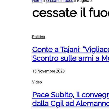
Home
»
cessate il fuoco
»
Pagina 2
cessate il fu
Politica
Conte a Tajani: “Vigliac
Scontro sulle armi a M
15 Novembre 2023
Video
Pace Subito, il convegn
dalla Cgil ad Alemann