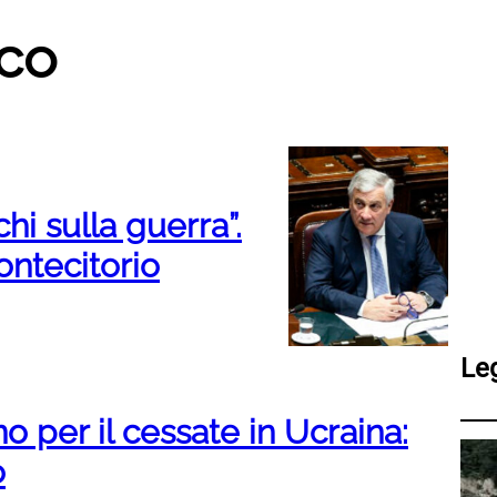
oco
chi sulla guerra”.
ontecitorio
Le
o per il cessate in Ucraina:
o