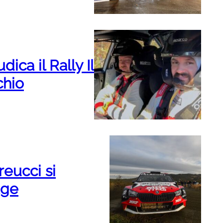
ica il Rally Il
chio
reucci si
age