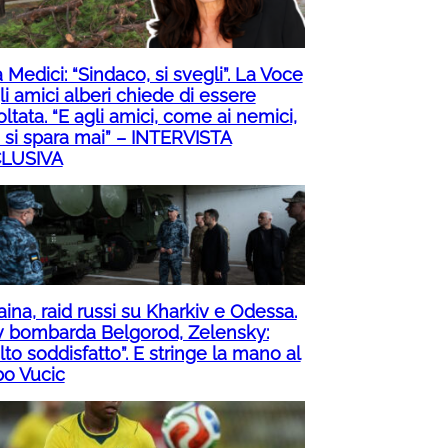
 Medici: “Sindaco, si svegli”. La Voce
i amici alberi chiede di essere
ltata. “E agli amici, come ai nemici,
 si spara mai” – INTERVISTA
LUSIVA
ina, raid russi su Kharkiv e Odessa.
v bombarda Belgorod, Zelensky:
to soddisfatto”. E stringe la mano al
bo Vucic