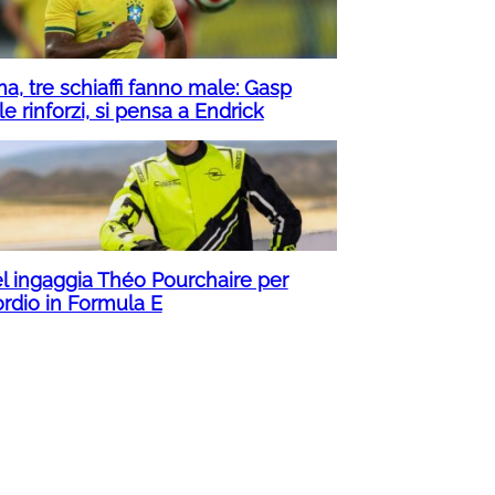
a, tre schiaffi fanno male: Gasp
e rinforzi, si pensa a Endrick
l ingaggia Théo Pourchaire per
ordio in Formula E