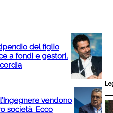
ipendio del figlio
e a fondi e gestori.
scordia
Le
ell’Ingegnere vendono
ro società. Ecco