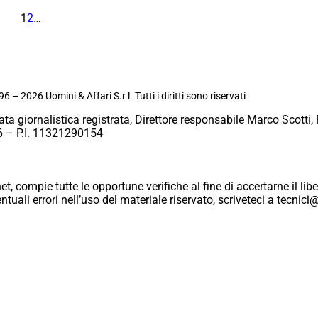
1
2
…
6 – 2026 Uomini & Affari S.r.l. Tutti i diritti sono riservati
ata giornalistica registrata, Direttore responsabile Marco Scotti, 
 – P.I. 11321290154
et, compie tutte le opportune verifiche al fine di accertarne il libe
eventuali errori nell’uso del materiale riservato, scriveteci a tecn