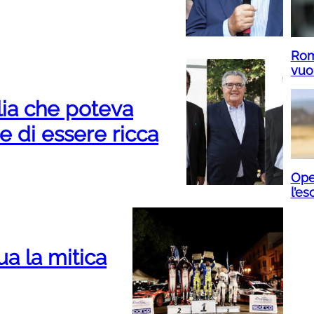
Rom
vuol
lia che poteva
e di essere ricca
Ope
l’es
a la mitica