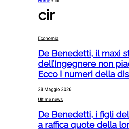
Home
»
cir
cir
Economia
De Benedetti, il maxi st
dell’Ingegnere non piac
Ecco i numeri della di
28 Maggio 2026
Ultime news
De Benedetti, i figli d
a raffica quote della lo