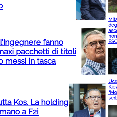
o
Mita
degl
asco
non
ell’Ingegnere fanno
ESC
axi pacchetti di titoli
o messi in tasca
Ucra
Kie
“Mol
ser
utta Kos. La holding
 mano a F2i