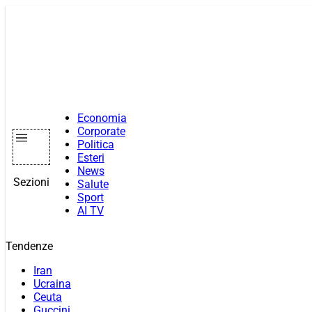
Vai
al
contenuto
Economia
Corporate
Politica
Esteri
News
Sezioni
Salute
Sport
AI TV
Tendenze
Iran
Ucraina
Ceuta
Guccini