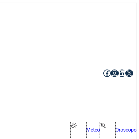
Facebook
Instagr
Linke
X
Meteo
Oroscopo