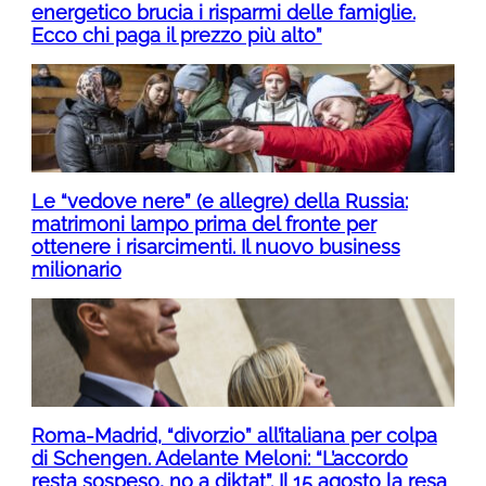
energetico brucia i risparmi delle famiglie.
Ecco chi paga il prezzo più alto”
Le “vedove nere” (e allegre) della Russia:
matrimoni lampo prima del fronte per
ottenere i risarcimenti. Il nuovo business
milionario
Roma-Madrid, “divorzio” all’italiana per colpa
di Schengen. Adelante Meloni: “L’accordo
resta sospeso, no a diktat”. Il 15 agosto la resa