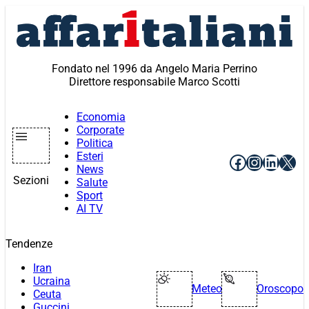
Vai
al
contenuto
Fondato nel 1996 da Angelo Maria Perrino
Direttore responsabile Marco Scotti
Economia
Corporate
Politica
Esteri
Facebook
Instagr
Linke
X
News
Sezioni
Salute
Sport
AI TV
Tendenze
Iran
Ucraina
Meteo
Oroscopo
Ceuta
Guccini