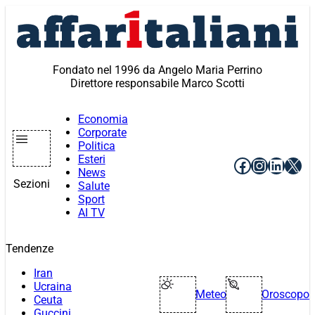
Vai
al
contenuto
Fondato nel 1996 da Angelo Maria Perrino
Direttore responsabile Marco Scotti
Economia
Corporate
Politica
Esteri
Facebook
Instagr
Linke
X
News
Sezioni
Salute
Sport
AI TV
Tendenze
Iran
Ucraina
Meteo
Oroscopo
Ceuta
Guccini