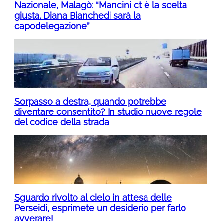
Nazionale, Malagò: “Mancini ct è la scelta
giusta. Diana Bianchedi sarà la
capodelegazione”
Sorpasso a destra, quando potrebbe
diventare consentito? In studio nuove regole
del codice della strada
Sguardo rivolto al cielo in attesa delle
Perseidi, esprimete un desiderio per farlo
avverare!