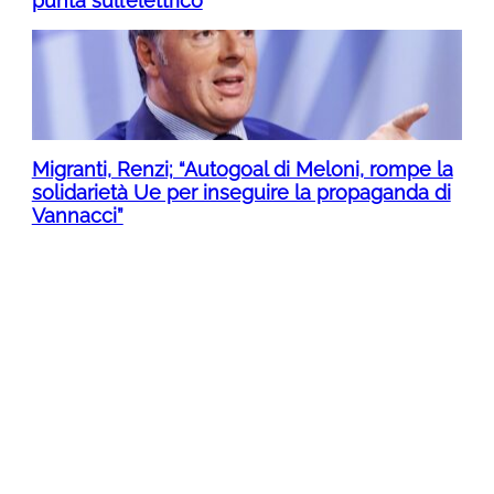
punta sull’elettrico
Migranti, Renzi; “Autogoal di Meloni, rompe la
solidarietà Ue per inseguire la propaganda di
Vannacci”