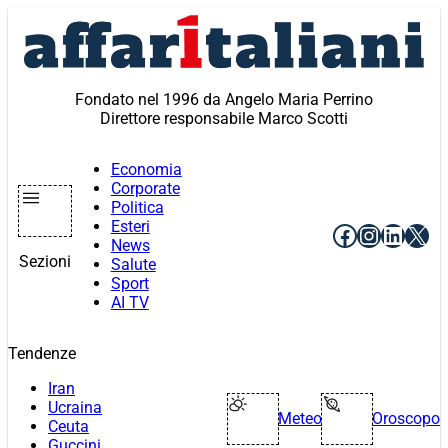
Vai
al
contenuto
Fondato nel 1996 da Angelo Maria Perrino
Direttore responsabile Marco Scotti
Economia
Corporate
Politica
Esteri
Facebook
Instagr
Linke
X
News
Sezioni
Salute
Sport
AI TV
Tendenze
Iran
Ucraina
Meteo
Oroscopo
Ceuta
Guccini