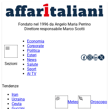
Vai
al
contenuto
Fondato nel 1996 da Angelo Maria Perrino
Direttore responsabile Marco Scotti
Economia
Corporate
Politica
Esteri
Facebook
Instagr
Linke
X
News
Sezioni
Salute
Sport
AI TV
Tendenze
Iran
Ucraina
Meteo
Oroscopo
Ceuta
Guccini