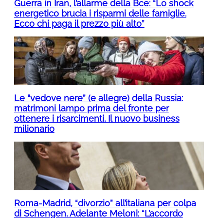
Guerra in Iran, l’allarme della Bce: “Lo shock
energetico brucia i risparmi delle famiglie.
Ecco chi paga il prezzo più alto”
Le “vedove nere” (e allegre) della Russia:
matrimoni lampo prima del fronte per
ottenere i risarcimenti. Il nuovo business
milionario
Roma-Madrid, “divorzio” all’italiana per colpa
di Schengen. Adelante Meloni: “L’accordo