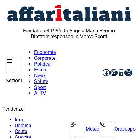
Vai
al
contenuto
Fondato nel 1996 da Angelo Maria Perrino
Direttore responsabile Marco Scotti
Economia
Corporate
Politica
Esteri
Facebook
Instagr
Linke
X
News
Sezioni
Salute
Sport
AI TV
Tendenze
Iran
Ucraina
Meteo
Oroscopo
Ceuta
Guccini