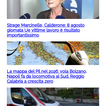
Strage Marcinelle, Calderone: 8 agosto
giornata Ue vittime lavoro è risultato
importantissimo
La mappa del Pil nel 2026: vola Bolzano,
Napoli fa da locomotiva al Sud. Reggio
Calabria a crescita zero