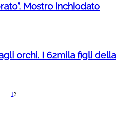
prato”. Mostro inchiodato
gli orchi. I 62mila figli della
1
2