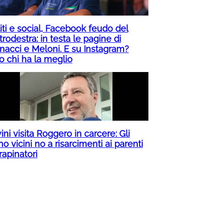
iti e social, Facebook feudo del
rodestra: in testa le pagine di
nacci e Meloni. E su Instagram?
o chi ha la meglio
ini visita Roggero in carcere: Gli
o vicini no a risarcimenti ai parenti
rapinatori