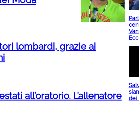
Part
cent
Van
Ecc
tori lombardi, grazie ai
ni
Salv
siam
estati all’oratorio. L’allenatore
dei 