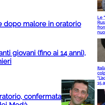
Le 
dopo malore in oratorio
Rus
fron
nuo
anti giovani (fino ai 14 anni),
nieri
Ital
col
“L’a
15 a
oratorio, confermata
dei Modà