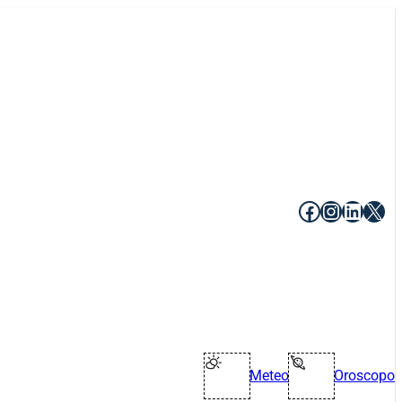
Facebook
Instagr
Linke
X
Meteo
Oroscopo