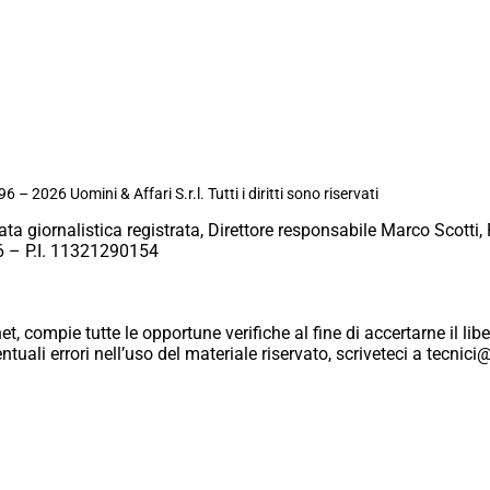
6 – 2026 Uomini & Affari S.r.l. Tutti i diritti sono riservati
ata giornalistica registrata, Direttore responsabile Marco Scotti, 
 – P.I. 11321290154
et, compie tutte le opportune verifiche al fine di accertarne il libe
eventuali errori nell’uso del materiale riservato, scriveteci a tecn