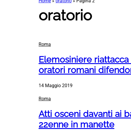
Home
»
oratorio
»
Pagina 2
oratorio
Roma
Elemosiniere riattacca 
oratori romani difendon
14 Maggio 2019
Roma
Atti osceni davanti ai 
22enne in manette