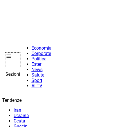
Vai
al
contenuto
Economia
Corporate
Politica
Esteri
News
Sezioni
Salute
Sport
AI TV
Tendenze
Iran
Ucraina
Ceuta
Guccini