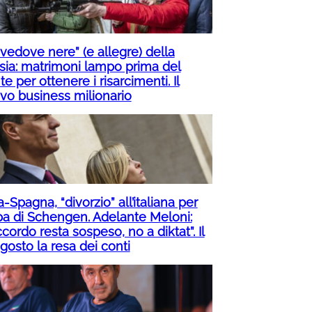
“vedove nere” (e allegre) della
sia: matrimoni lampo prima del
te per ottenere i risarcimenti. Il
vo business milionario
ia-Spagna, “divorzio” all’italiana per
pa di Schengen. Adelante Meloni:
ccordo resta sospeso, no a diktat”. Il
gosto la resa dei conti