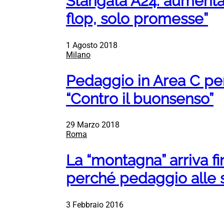
Stangata A24: aumenta i
flop, solo promesse”
1 Agosto 2018
Milano
Pedaggio in Area C per 
“Contro il buonsenso”
29 Marzo 2018
Roma
La “montagna” arriva f
perché pedaggio alle s
3 Febbraio 2016