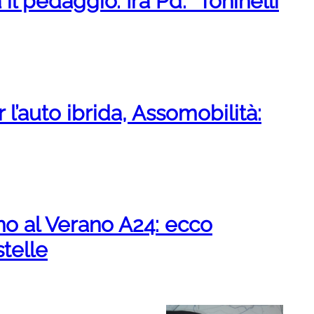
l pedaggio. Ira Pd: “Toninelli
l’auto ibrida, Assomobilità:
ino al Verano A24: ecco
telle