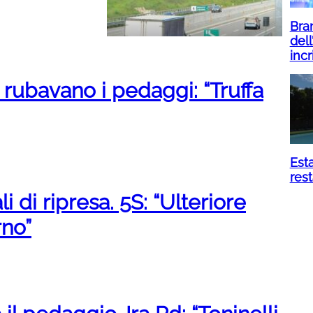
Bran
dell
incr
i rubavano i pedaggi: “Truffa
Esta
res
i di ripresa. 5S: “Ulteriore
rno”