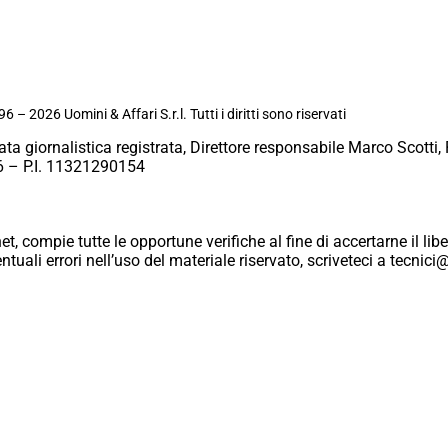
6 – 2026 Uomini & Affari S.r.l. Tutti i diritti sono riservati
ata giornalistica registrata, Direttore responsabile Marco Scotti, 
 – P.I. 11321290154
et, compie tutte le opportune verifiche al fine di accertarne il libe
eventuali errori nell’uso del materiale riservato, scriveteci a tecn