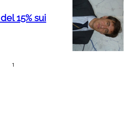
del 15% sui
1