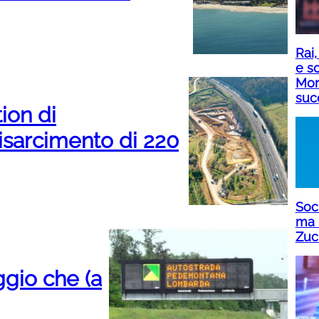
Rai,
e sc
Mon
suc
ion di
isarcimento di 220
Soci
ma 
Zuc
gio che (a