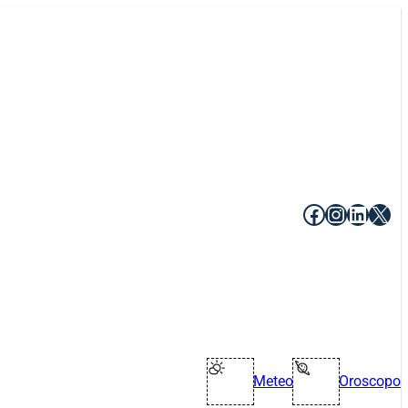
Facebook
Instagr
Linke
X
Meteo
Oroscopo