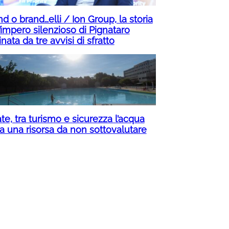
d o brand…elli / Ion Group, la storia
’impero silenzioso di Pignataro
inata da tre avvisi di sfratto
te, tra turismo e sicurezza l’acqua
ta una risorsa da non sottovalutare