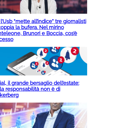
 l’Usb “mette all’indice” tre giornalisti
oppia la bufera. Nel mirino
teleone, Brunori e Boccia, cos’è
cesso
al, il grande bersaglio dell’estate:
la responsabilità non è di
kerberg