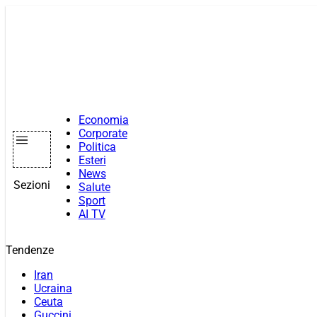
Vai
al
contenuto
Economia
Corporate
Politica
Esteri
News
Sezioni
Salute
Sport
AI TV
Tendenze
Iran
Ucraina
Ceuta
Guccini