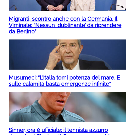
Migranti, scontro anche con la Germania. Il
Viminale: “Nessun ‘dublinante’ da riprendere
da Berlino”
Musumeci: “L’Italia torni potenza del mare. E
sulle calamità basta emergenze infinite”
Sinner, ora è ufficiale: il tennista azzurro