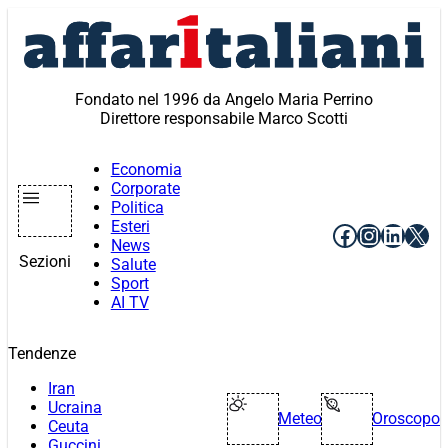
Vai
al
contenuto
Fondato nel 1996 da Angelo Maria Perrino
Direttore responsabile Marco Scotti
Economia
Corporate
Politica
Esteri
Facebook
Instagr
Linke
X
News
Sezioni
Salute
Sport
AI TV
Tendenze
Iran
Ucraina
Meteo
Oroscopo
Ceuta
Guccini