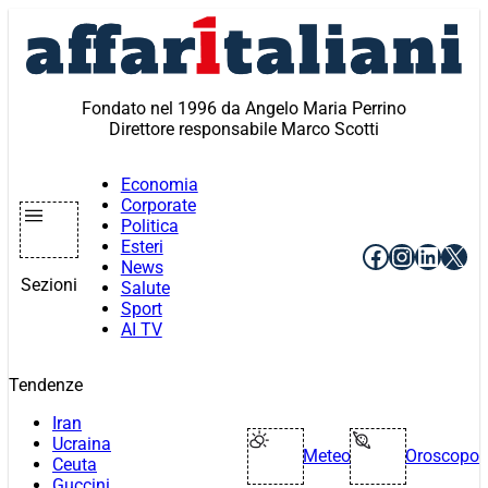
Vai
al
contenuto
Fondato nel 1996 da Angelo Maria Perrino
Direttore responsabile Marco Scotti
Economia
Corporate
Politica
Esteri
Facebook
Instagr
Linke
X
News
Sezioni
Salute
Sport
AI TV
Tendenze
Iran
Ucraina
Meteo
Oroscopo
Ceuta
Guccini