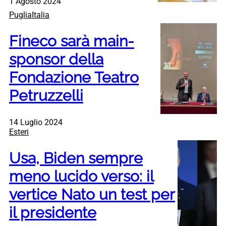
1 Agosto 2024
PugliaItalia
Fineco sarà main-
sponsor della
Fondazione Teatro
Petruzzelli
14 Luglio 2024
Esteri
Usa, Biden sempre
meno lucido verso: il
vertice Nato un test per
il presidente