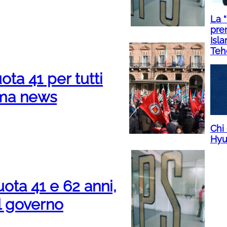
La 
pre
Isl
Teh
ota 41 per tutti
rma news
Chi
Hyu
ota 41 e 62 anni,
el governo