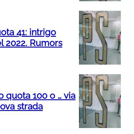
ta 41: intrigo
nel 2022. Rumors
 quota 100 o … via
uova strada