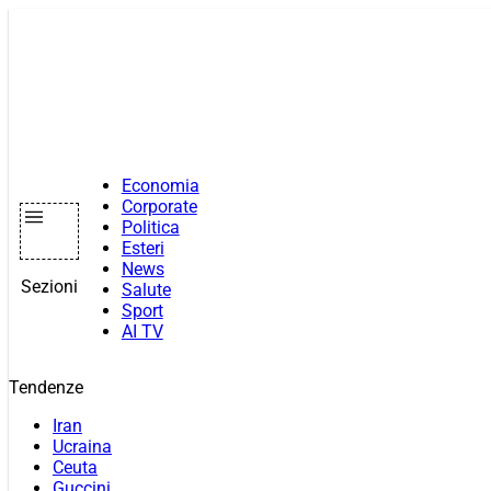
Vai
al
contenuto
Economia
Corporate
Politica
Esteri
News
Sezioni
Salute
Sport
AI TV
Tendenze
Iran
Ucraina
Ceuta
Guccini