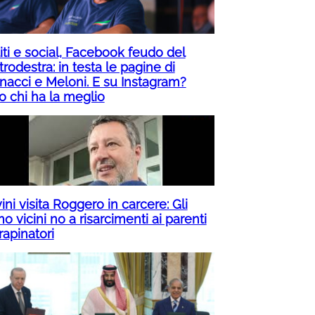
iti e social, Facebook feudo del
rodestra: in testa le pagine di
nacci e Meloni. E su Instagram?
o chi ha la meglio
ini visita Roggero in carcere: Gli
o vicini no a risarcimenti ai parenti
rapinatori