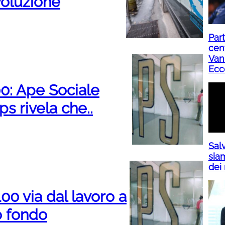
ivoluzione
Part
cent
Van
Ecc
0: Ape Sociale
ps rivela che..
Salv
siam
dei 
00 via dal lavoro a
o fondo