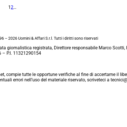
1
2
…
6 – 2026 Uomini & Affari S.r.l. Tutti i diritti sono riservati
ata giornalistica registrata, Direttore responsabile Marco Scotti, 
 – P.I. 11321290154
et, compie tutte le opportune verifiche al fine di accertarne il libe
eventuali errori nell’uso del materiale riservato, scriveteci a tecn