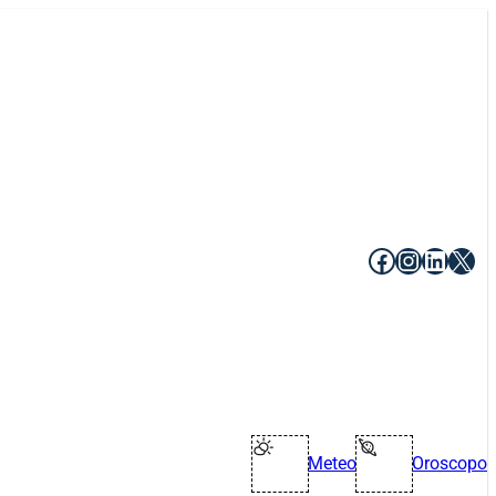
Facebook
Instagr
Linke
X
Meteo
Oroscopo