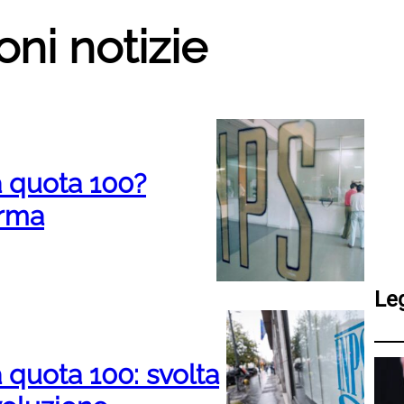
oni notizie
a quota 100?
orma
Le
 quota 100: svolta