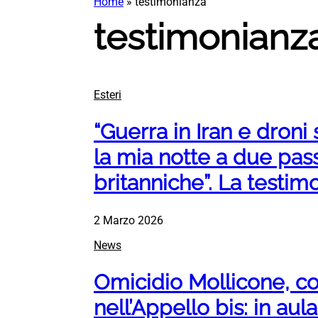
Home
»
testimonianza
testimonianz
Esteri
“Guerra in Iran e droni 
la mia notte a due pass
britanniche”. La testim
2 Marzo 2026
News
Omicidio Mollicone, co
nell’Appello bis: in aul