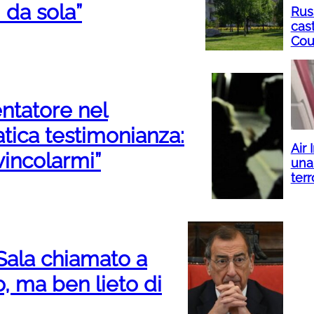
i da sola”
Rus
cas
Cou
entatore nel
tica testimonianza:
Air
vincolarmi”
una
ter
 Sala chiamato a
, ma ben lieto di