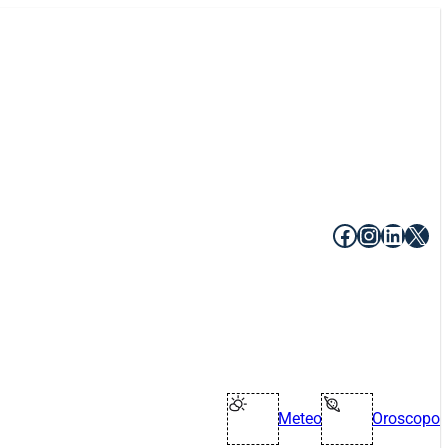
Facebook
Instagr
Linke
X
Meteo
Oroscopo