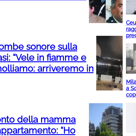
Ceu
rag
pre
 bombe sonore sulla
si: “Vele in fiamme e
molliamo: arriveremo in
Mil
a S
cop
cconto della mamma
’appartamento: “Ho