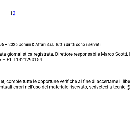
1
2
6 – 2026 Uomini & Affari S.r.l. Tutti i diritti sono riservati
ata giornalistica registrata, Direttore responsabile Marco Scotti, 
 – P.I. 11321290154
et, compie tutte le opportune verifiche al fine di accertarne il libe
eventuali errori nell’uso del materiale riservato, scriveteci a tecn