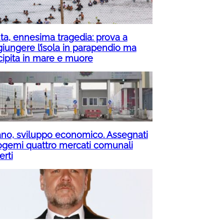
ta, ennesima tragedia: prova a
giungere l’isola in parapendio ma
cipita in mare e muore
ano, sviluppo economico. Assegnati
ogemi quattro mercati comunali
erti