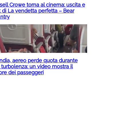
sell Crowe torna al cinema: uscita e
t di La vendetta perfetta – Bear
ntry
 India, aereo perde quota durante
 turbolenza: un video mostra il
rore dei passeggeri