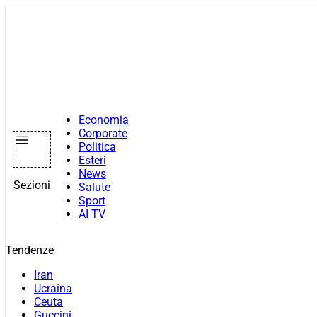
Vai
al
contenuto
Economia
Corporate
Politica
Esteri
News
Sezioni
Salute
Sport
AI TV
Tendenze
Iran
Ucraina
Ceuta
Guccini