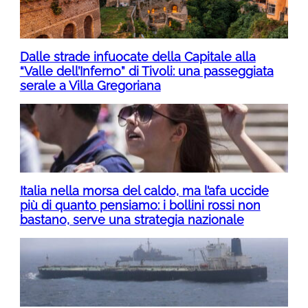
Dalle strade infuocate della Capitale alla
“Valle dell’Inferno” di Tivoli: una passeggiata
serale a Villa Gregoriana
Italia nella morsa del caldo, ma l’afa uccide
più di quanto pensiamo: i bollini rossi non
bastano, serve una strategia nazionale