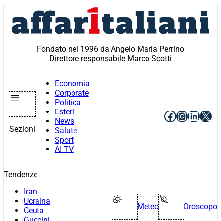
Vai
al
contenuto
Fondato nel 1996 da Angelo Maria Perrino
Direttore responsabile Marco Scotti
Economia
Corporate
Politica
Esteri
Facebook
Instagr
Linke
X
News
Sezioni
Salute
Sport
AI TV
Tendenze
Iran
Ucraina
Meteo
Oroscopo
Ceuta
Guccini