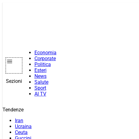
Vai
al
contenuto
Economia
Corporate
Politica
Esteri
News
Sezioni
Salute
Sport
AI TV
Tendenze
Iran
Ucraina
Ceuta
Guccini