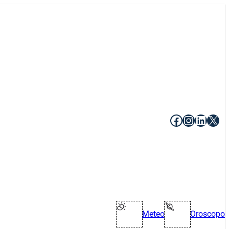
Facebook
Instagr
Linke
X
Meteo
Oroscopo