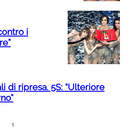
ontro i
re”
i di ripresa. 5S: “Ulteriore
rno”
1