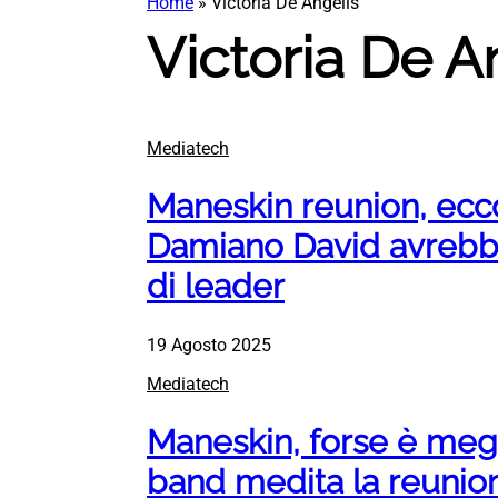
Home
»
Victoria De Angelis
Victoria De A
Mediatech
Maneskin reunion, ecco
Damiano David avrebbe
di leader
19 Agosto 2025
Mediatech
Maneskin, forse è megl
band medita la reunion 