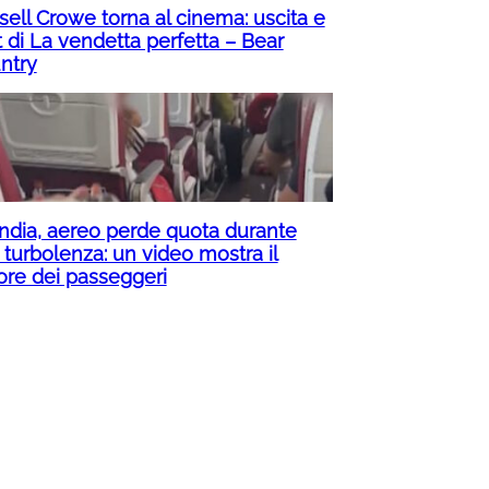
sell Crowe torna al cinema: uscita e
t di La vendetta perfetta – Bear
ntry
 India, aereo perde quota durante
 turbolenza: un video mostra il
rore dei passeggeri