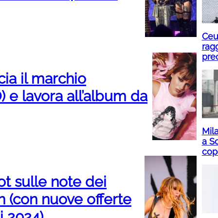
Ceu
rag
pre
cia il marchio
 e lavora all’album da
Mil
a S
cop
ot sulle note dei
 (con nuove offerte
i 2024)