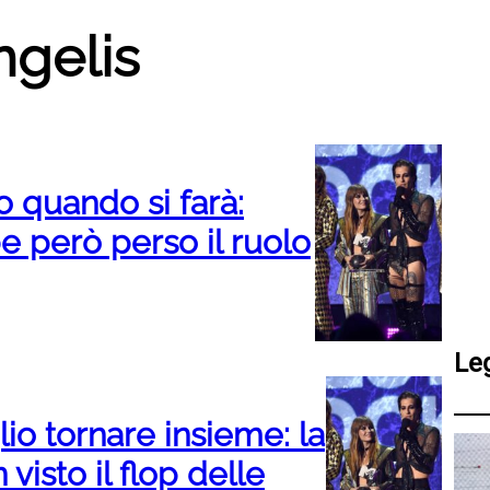
ngelis
 quando si farà:
 però perso il ruolo
Le
io tornare insieme: la
visto il flop delle