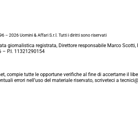
6 – 2026 Uomini & Affari S.r.l. Tutti i diritti sono riservati
ata giornalistica registrata, Direttore responsabile Marco Scotti, 
 – P.I. 11321290154
et, compie tutte le opportune verifiche al fine di accertarne il libe
eventuali errori nell’uso del materiale riservato, scriveteci a tecn