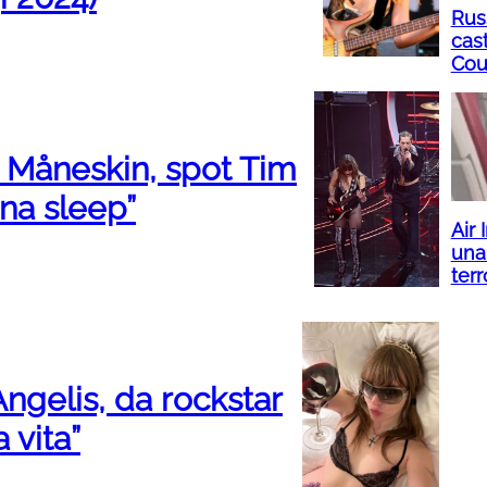
Rus
cas
Cou
i Måneskin, spot Tim
nna sleep”
Air
una
ter
ngelis, da rockstar
 vita”