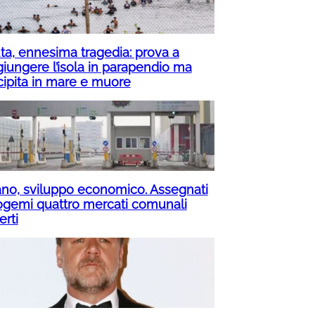
ta, ennesima tragedia: prova a
giungere l’isola in parapendio ma
cipita in mare e muore
ano, sviluppo economico. Assegnati
ogemi quattro mercati comunali
erti