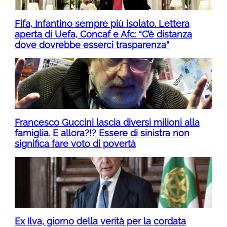
Fifa, Infantino sempre più isolato. Lettera
aperta di Uefa, Concaf e Afc: “C’è distanza
dove dovrebbe esserci trasparenza”
Francesco Guccini lascia diversi milioni alla
famiglia. E allora?!? Essere di sinistra non
significa fare voto di povertà
Ex Ilva, giorno della verità per la cordata