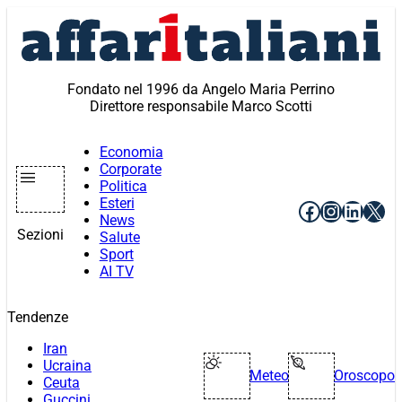
Vai
al
contenuto
Fondato nel 1996 da Angelo Maria Perrino
Direttore responsabile Marco Scotti
Economia
Corporate
Politica
Esteri
Facebook
Instagr
Linke
X
News
Sezioni
Salute
Sport
AI TV
Tendenze
Iran
Ucraina
Meteo
Oroscopo
Ceuta
Guccini