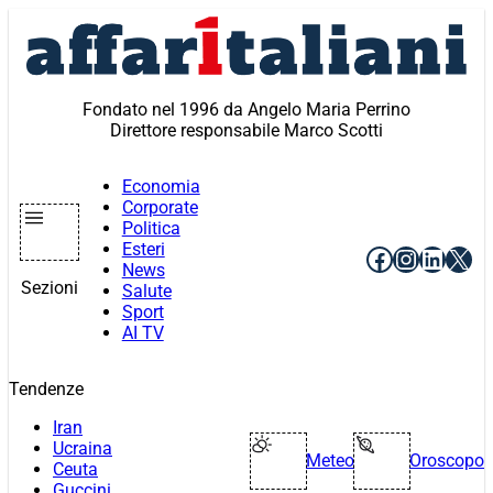
Vai
al
contenuto
Fondato nel 1996 da Angelo Maria Perrino
Direttore responsabile Marco Scotti
Economia
Corporate
Politica
Esteri
Facebook
Instagr
Linke
X
News
Sezioni
Salute
Sport
AI TV
Tendenze
Iran
Ucraina
Meteo
Oroscopo
Ceuta
Guccini