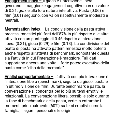
Engagement Index –
Il gioco e l’interazione libera
generano il maggiore engagement cognitivo con un valore
di 0.31, grazie alla loro natura interattiva. Pasta (0.06) e
film (0.01) seguono, con valori rispettivamente moderati e
neutrali.
Memorization Index –
La condivisione della pasta attiva
processi mnestici più forti dell’87% in più rispetto alle altre
attività con un punteggio di 0.46 rispetto a interazione
libera (0.31), gioco (0.29) e film (0.18). La condivisione del
piatto di pasta ha attivato pattern mnestici molto potenti
anche rispetto all’attività di benchmark, nonostante questa
sia l’attività in cui l’interazione è maggiore. Tali dati
supportano ancora una volta il forte potere evocativo della
pasta come “cibo della memoria”.
Analisi comportamentale –
L’attività con più interazione è
l’interazione libera (benchmark), seguita da gioco, pasta e
in ultimo visione del film. Durante benchmark e pasta, la
conversazione si concentra per lo più su temi emotivi e
relazionali. La conversazione libera, possibile solo durante
la fase di benchmark e della pasta, verte in entrambe i
momenti principalmente (60%) su temi emotivi come la
famiglia, i legami personali e le origini.