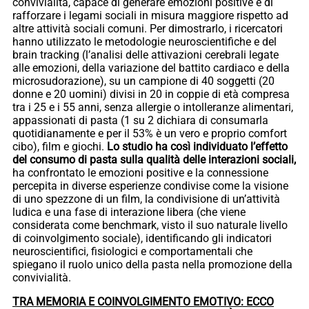
convivialità, capace di generare emozioni positive e di
rafforzare i legami sociali in misura maggiore rispetto ad
altre attività sociali comuni. Per dimostrarlo, i ricercatori
hanno utilizzato le metodologie neuroscientifiche e del
brain tracking (l’analisi delle attivazioni cerebrali legate
alle emozioni, della variazione del battito cardiaco e della
microsudorazione), su un campione di 40 soggetti (20
donne e 20 uomini) divisi in 20 in coppie di età compresa
tra i 25 e i 55 anni, senza allergie o intolleranze alimentari,
appassionati di pasta (1 su 2 dichiara di consumarla
quotidianamente e per il 53% è un vero e proprio comfort
cibo), film e giochi.
Lo studio ha così individuato l’effetto
del consumo di pasta sulla qualità delle interazioni sociali,
ha confrontato le emozioni positive e la connessione
percepita in diverse esperienze condivise come la visione
di uno spezzone di un film, la condivisione di un’attività
ludica e una fase di interazione libera (che viene
considerata come benchmark, visto il suo naturale livello
di coinvolgimento sociale), identificando gli indicatori
neuroscientifici, fisiologici e comportamentali che
spiegano il ruolo unico della pasta nella promozione della
convivialità.
TRA MEMORIA E COINVOLGIMENTO EMOTIVO: ECCO