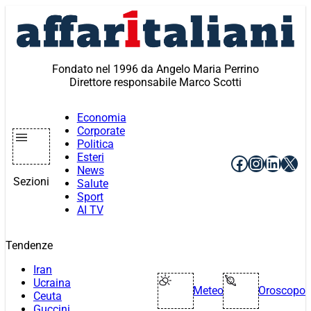
Vai
al
contenuto
Fondato nel 1996 da Angelo Maria Perrino
Direttore responsabile Marco Scotti
Economia
Corporate
Politica
Esteri
Facebook
Instagr
Linke
X
News
Sezioni
Salute
Sport
AI TV
Tendenze
Iran
Ucraina
Meteo
Oroscopo
Ceuta
Guccini