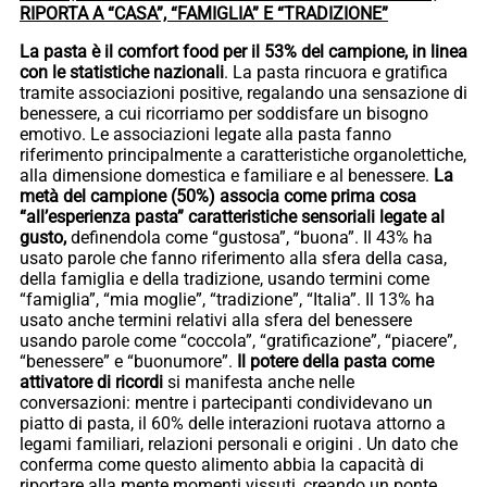
RIPORTA A “CASA”, “FAMIGLIA” E “TRADIZIONE”
La pasta è il comfort food per il 53% del campione, in linea
con le statistiche nazionali
. La pasta rincuora e gratifica
tramite associazioni positive, regalando una sensazione di
benessere, a cui ricorriamo per soddisfare un bisogno
emotivo. Le associazioni legate alla pasta fanno
riferimento principalmente a caratteristiche organolettiche,
alla dimensione domestica e familiare e al benessere.
La
metà del campione (50%) associa come prima cosa
“all’esperienza pasta” caratteristiche sensoriali legate al
gusto,
definendola come “gustosa”, “buona”. Il 43% ha
usato parole che fanno riferimento alla sfera della casa,
della famiglia e della tradizione, usando termini come
“famiglia”, “mia moglie”, “tradizione”, “Italia”. Il 13% ha
usato anche termini relativi alla sfera del benessere
usando parole come “coccola”, “gratificazione”, “piacere”,
“benessere” e “buonumore”.
Il potere della pasta come
attivatore di ricordi
si manifesta anche nelle
conversazioni:
mentre i partecipanti condividevano un
piatto di pasta, il 60% delle interazioni ruotava attorno a
legami familiari, relazioni personali e origini . Un dato che
conferma come questo alimento abbia la capacità di
riportare alla mente momenti vissuti, creando un ponte