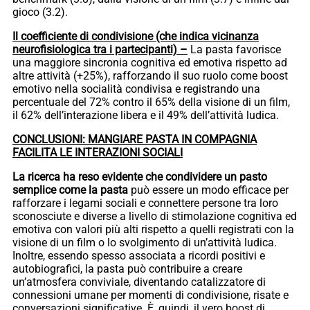
gioco (3.2).
Il coefficiente di condivisione (che indica vicinanza
neurofisiologica tra i partecipanti) –
La pasta favorisce
una maggiore sincronia cognitiva ed emotiva rispetto ad
altre attività (+25%), rafforzando il suo ruolo come boost
emotivo nella socialità condivisa e registrando una
percentuale del 72% contro il 65% della visione di un film,
il 62% dell’interazione libera e il 49% dell’attività ludica.
CONCLUSIONI: MANGIARE PASTA IN COMPAGNIA
FACILITA LE INTERAZIONI SOCIALI
La ricerca ha reso evidente che condividere un pasto
semplice come la pasta
può essere un modo efficace per
rafforzare i legami sociali e connettere persone tra loro
sconosciute e diverse a livello di stimolazione cognitiva ed
emotiva con valori più alti rispetto a quelli registrati con la
visione di un film o lo svolgimento di un’attività ludica.
Inoltre, essendo spesso associata a ricordi positivi e
autobiografici, la pasta può contribuire a creare
un’atmosfera conviviale, diventando catalizzatore di
connessioni umane per momenti di condivisione, risate e
conversazioni significative. È, quindi, il vero boost di