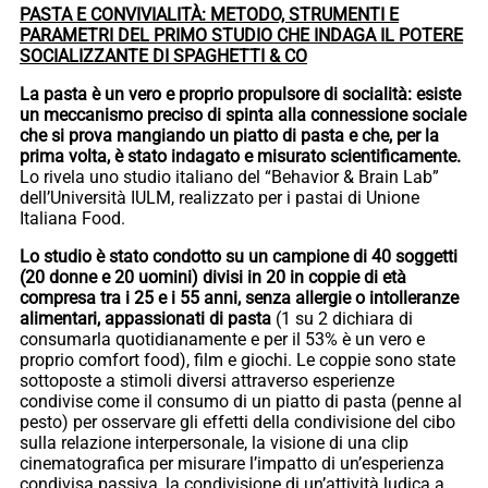
PASTA E CONVIVIALITÀ: METODO, STRUMENTI E
PARAMETRI DEL PRIMO STUDIO CHE INDAGA IL POTERE
SOCIALIZZANTE DI SPAGHETTI & CO
La pasta è un vero e proprio propulsore di socialità: esiste
un meccanismo preciso di spinta alla connessione sociale
che si prova mangiando un piatto di pasta e che, per la
prima volta, è stato indagato e misurato scientificamente.
Lo rivela uno studio italiano del “Behavior & Brain Lab”
dell’Università IULM, realizzato per i pastai di Unione
Italiana Food.
Lo studio è stato condotto su un campione di 40 soggetti
(20 donne e 20 uomini) divisi in 20 in coppie di età
compresa tra i 25 e i 55 anni, senza allergie o intolleranze
alimentari, appassionati di pasta
(1 su 2 dichiara di
consumarla quotidianamente e per il 53% è un vero e
proprio comfort food), film e giochi. Le coppie sono state
sottoposte a stimoli diversi attraverso esperienze
condivise come il consumo di un piatto di pasta (penne al
pesto) per osservare gli effetti della condivisione del cibo
sulla relazione interpersonale, la visione di una clip
cinematografica per misurare l’impatto di un’esperienza
condivisa passiva, la condivisione di un’attività ludica a