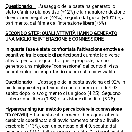
Questionario –
L’assaggio della pasta ha generato lo
stato d’animo più positivo (+12%) e la maggiore riduzione
di emozioni negative (-24%), seguita dal gioco (+10%) e, a
pari merito, dal film e dall’interazione libera(+6%).
SECONDO STEP: QUALI ATTIVITÀ HANNO GENERATO
UNA MIGLIORE INTERAZIONE E CONNESSIONE
In questa fase è stata confrontata l’attivazione emotiva e
cognitiva tra le coppie di partecipanti
durante le diverse
attività per capire quali, tra quelle proposte, hanno
generato una migliore “connessione” dal punto di vista
neurofisiologico, impattando quindi sulla convivialità.
Questionario –
L’assaggio della pasta avvicina del 92% in
più le coppie dei partecipanti con un punteggio di 4.03,
subito dopo lo svolgimento di un gioco (4.25). Seguono
l’interazione libera (3.38) e la visione di un film (3.28).
Hyperscanning (un metodo per calcolare la connessione
tra cervelli) –
La pasta è il momento di maggior attività
cerebrale coordinata e di avvicinamento anche a livello
cerebrale (+13%), con un punteggio di 4.0, seguita dal
benchmark (3.8), dalla visione di un film (3.7) e infine dal