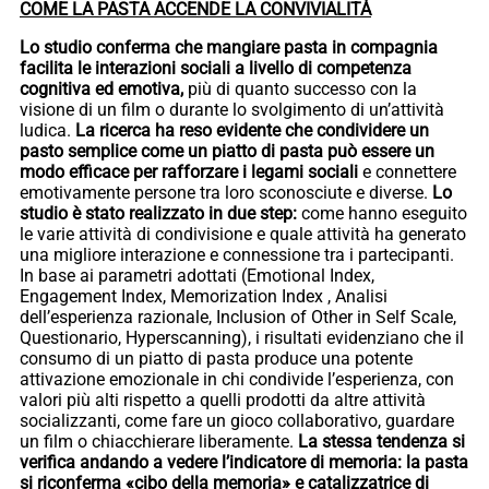
COME LA PASTA ACCENDE LA CONVIVIALITÀ
Lo studio conferma che mangiare pasta in compagnia
facilita le interazioni sociali a livello di competenza
cognitiva ed emotiva,
più di quanto successo con la
visione di un film o durante lo svolgimento di un’attività
ludica.
La ricerca ha reso evidente che condividere un
pasto semplice come un piatto di pasta può essere un
modo efficace per rafforzare i legami sociali
e connettere
emotivamente persone tra loro sconosciute e diverse.
Lo
studio è stato realizzato in due step:
come hanno eseguito
le varie attività di condivisione e quale attività ha generato
una migliore interazione e connessione tra i partecipanti.
In base ai parametri adottati (Emotional Index,
Engagement Index, Memorization Index , Analisi
dell’esperienza razionale, Inclusion of Other in Self Scale,
Questionario, Hyperscanning), i risultati evidenziano che il
consumo di un piatto di pasta produce una potente
attivazione emozionale in chi condivide l’esperienza, con
valori più alti rispetto a quelli prodotti da altre attività
socializzanti, come fare un gioco collaborativo, guardare
un film o chiacchierare liberamente.
La stessa tendenza si
verifica andando a vedere l’indicatore di memoria: la pasta
si riconferma «cibo della memoria» e catalizzatrice di