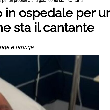
e per un problema alla gola: come sta il cantante
o in ospedale per 
e sta il cantante
nge e faringe