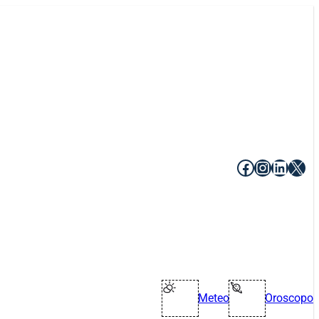
Facebook
Instagr
Linke
X
Meteo
Oroscopo