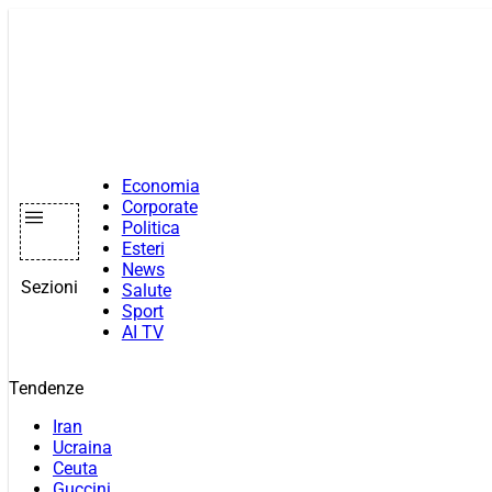
Vai
al
contenuto
Economia
Corporate
Politica
Esteri
News
Sezioni
Salute
Sport
AI TV
Tendenze
Iran
Ucraina
Ceuta
Guccini