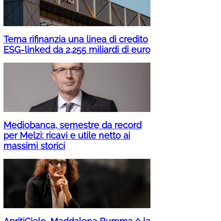
Terna rifinanzia una linea di credito
ESG-linked da 2,255 miliardi di euro
Mediobanca, semestre da record
per Melzi: ricavi e utile netto ai
massimi storici