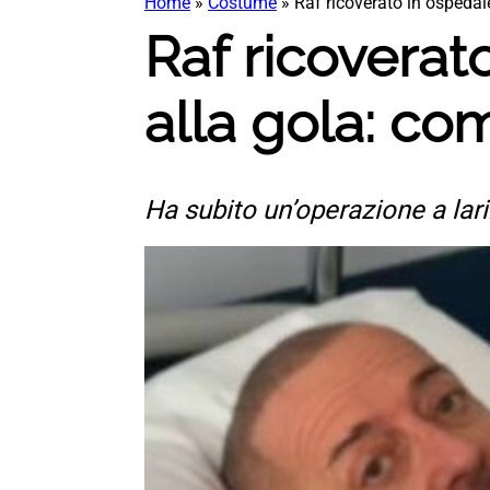
Home
»
Costume
»
Raf ricoverato in ospedal
Raf ricoverat
alla gola: com
Ha subito un’operazione a lari