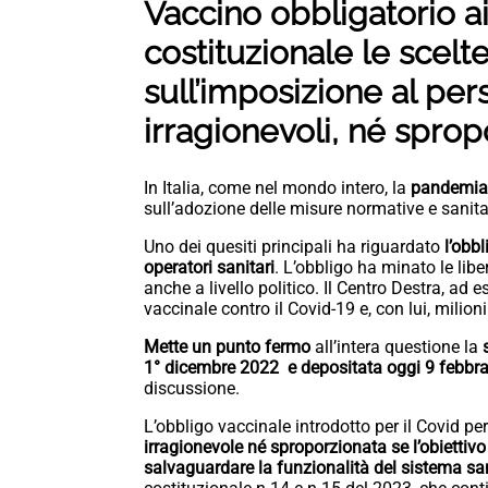
Vaccino obbligatorio ai 
costituzionale le scelte
sull’imposizione al per
irragionevoli, né spro
In Italia, come nel mondo intero, la
pandemia
sull’adozione delle misure normative e sanitari
Uno dei quesiti principali ha riguardato
l’obb
operatori sanitari
. L’obbligo ha minato le liber
anche a livello politico. Il Centro Destra, ad
vaccinale contro il Covid-19 e, con lui, milioni 
Mette un punto fermo
all’intera questione la
1° dicembre 2022 e depositata oggi 9 febbr
discussione.
L’obbligo vaccinale introdotto per il Covid pe
irragionevole né sproporzionata se l’obiettivo 
salvaguardare la funzionalità del sistema san