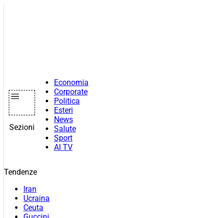
Vai
al
contenuto
Economia
Corporate
Politica
Esteri
News
Sezioni
Salute
Sport
AI TV
Tendenze
Iran
Ucraina
Ceuta
Guccini