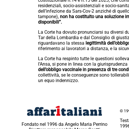
costituzionale n.14 e n.15 del 2023, che contin
residenziali, socio-assistenziali e socio-sanit
dell’infezione da Sars-Cov-2 anziché di quello 
tampone),
non ha costituito una soluzione irr
disponibili”.
La Corte ha dovuto pronunciarsi su diversi du
Tar della Lombardia e dal Consiglio di giustiz
riguardavano la stessa
legittimità dell’obblig
riferimento ai lavoratori a distanza, e la sicu
La Corte ha respinto tutte le questioni sollev
l’Ansa, si pone in linea con la giurisprudenza
dell’obbligo vaccinale in presenza di tre cond
collettività, se le conseguenze sono tollerabili
un equo indennizzo.
© 199
Test
Fondato nel 1996 da Angelo Maria Perrino
1996