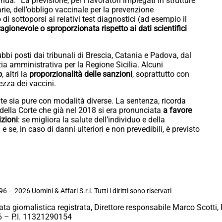
ua: “La previsione, per i lavoratori impiegati in strutture
arie, dell’obbligo vaccinale per la prevenzione
di sottoporsi ai relativi test diagnostici (ad esempio il
agionevole o sproporzionata rispetto ai dati scientifici
bbi posti dai tribunali di Brescia, Catania e Padova, dal
ia amministrativa per la Regione Sicilia. Alcuni
o
, altri la
proporzionalità delle sanzioni
, soprattutto con
rezza dei vaccini.
ate sia pure con modalità diverse. La sentenza, ricorda
 della Corte che già nel 2018 si era pronunciata
a favore
izioni
: se migliora la salute dell’individuo e della
 e se, in caso di danni ulteriori e non prevedibili, è previsto
6 – 2026 Uomini & Affari S.r.l. Tutti i diritti sono riservati
ata giornalistica registrata, Direttore responsabile Marco Scotti, 
 – P.I. 11321290154