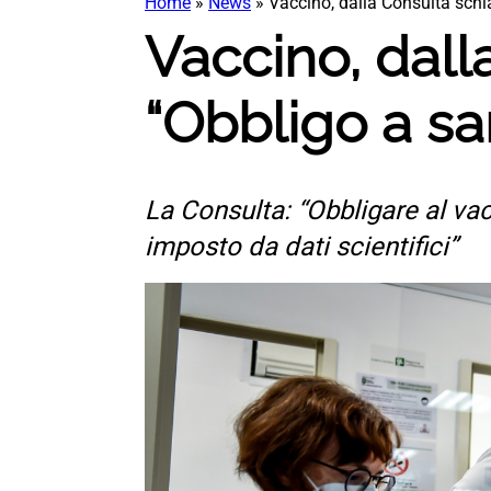
Home
»
News
»
Vaccino, dalla Consulta schiaf
Vaccino, dalla
“Obbligo a san
La Consulta: “Obbligare al vac
imposto da dati scientifici”