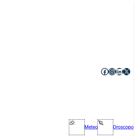
Facebook
Instagr
Linke
X
Meteo
Oroscopo