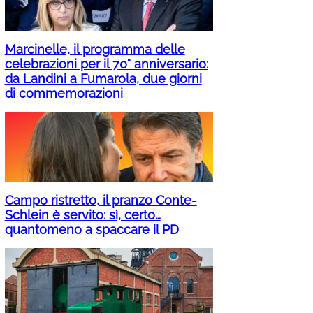
Marcinelle, il programma delle
celebrazioni per il 70° anniversario:
da Landini a Fumarola, due giorni
di commemorazioni
Campo ristretto, il pranzo Conte-
Schlein è servito: sì, certo…
quantomeno a spaccare il PD