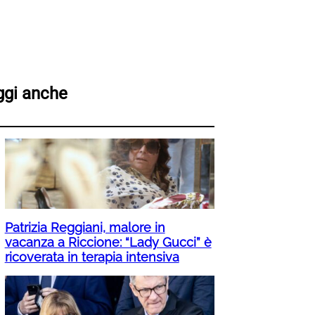
ggi anche
Patrizia Reggiani, malore in
vacanza a Riccione: “Lady Gucci” è
ricoverata in terapia intensiva