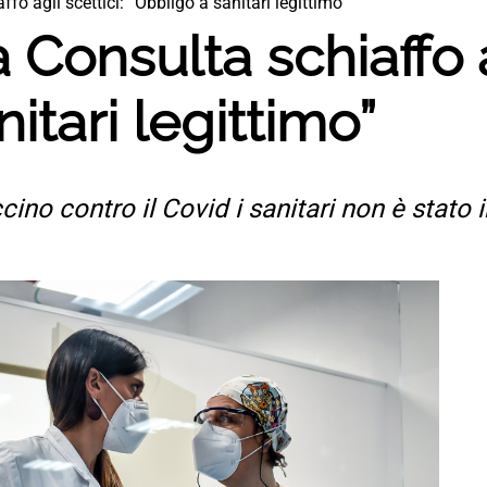
fo agli scettici: “Obbligo a sanitari legittimo”
 Consulta schiaffo a
itari legittimo”
cino contro il Covid i sanitari non è stato 