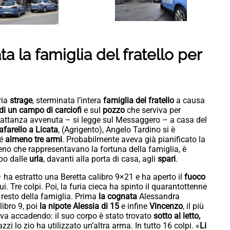
a la famiglia del fratello per
ria
strage
, sterminata l’intera
famiglia del fratello
a causa
e di un campo di carciofi
e sul
pozzo
che serviva per
na mattanza avvenuta – si legge sul Messaggero – a casa del
farello a Licata
, (Agrigento), Angelo Tardino si è
sé
almeno tre armi
. Probabilmente aveva già pianificato la
terreno che rappresentavano la fortuna della famiglia, è
po dalle
urla
, davanti alla porta di casa, agli
spari
.
 ha estratto una Beretta calibro 9×21 e ha aperto il
fuoco
ui. Tre colpi. Poi, la furia cieca ha spinto il quarantottenne
 resto della famiglia. Prima
la cognata
Alessandra
libro 9, poi
la nipote Alessia di 15
e infine
Vincenzo
, il più
ava accadendo: il suo corpo è stato trovato
sotto al letto,
zzi lo zio ha utilizzato un’altra arma. In tutto 16 colpi. «
Li