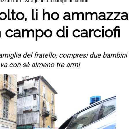
azzati tutti”. Strage per un campo di carciofi
olto, li ho ammazzati
 campo di carciofi
miglia del fratello, compresi due bambini d
veva con sè almeno tre armi