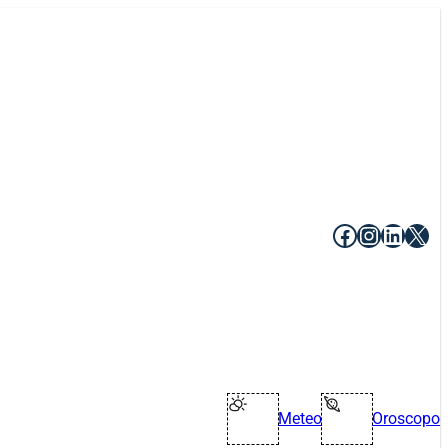
Facebook
Instagr
Linke
X
Meteo
Oroscopo