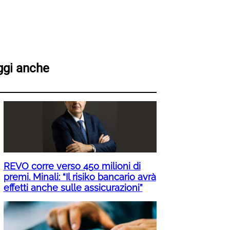
ggi anche
REVO corre verso 450 milioni di
premi. Minali: “Il risiko bancario avrà
effetti anche sulle assicurazioni”