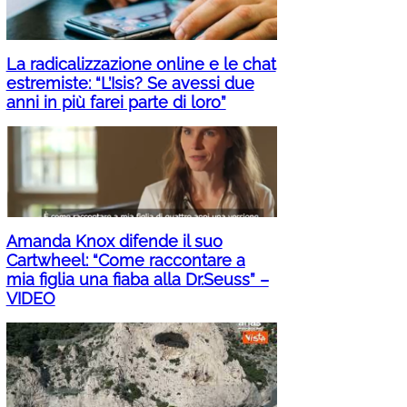
La radicalizzazione online e le chat
estremiste: “L’Isis? Se avessi due
anni in più farei parte di loro”
Amanda Knox difende il suo
Cartwheel: “Come raccontare a
mia figlia una fiaba alla Dr.Seuss” –
VIDEO