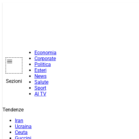
Vai
al
contenuto
Economia
Corporate
Politica
Esteri
News
Sezioni
Salute
Sport
AI TV
Tendenze
Iran
Ucraina
Ceuta
Guccini