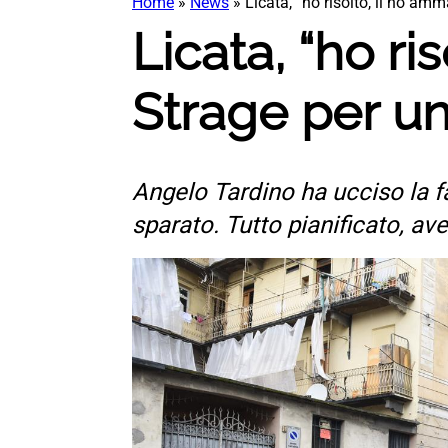
Home
»
News
»
Licata, “ho risolto, li ho amm
Licata, “ho ris
Strage per un
Angelo Tardino ha ucciso la fa
sparato. Tutto pianificato, a