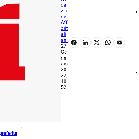
da
zio
ne
Aff
arit
ali
ani
27
Ge
nn
aio
20
22,
10:
52
preferite