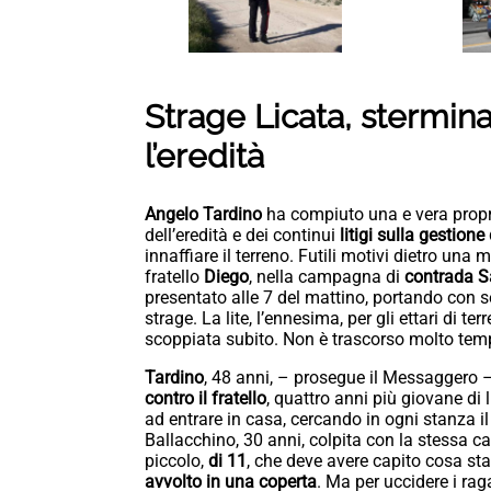
Strage Licata, sterminat
l’eredità
Angelo Tardino
ha compiuto una e vera prop
dell’eredità e dei continui
litigi sulla gestion
innaffiare il terreno. Futili motivi dietro u
fratello
Diego
, nella campagna di
contrada Sa
presentato alle 7 del mattino, portando con 
strage. La lite, l’ennesima, per gli ettari di 
scoppiata subito. Non è trascorso molto tem
Tardino
, 48 anni, – prosegue il Messaggero –
contro il fratello
, quattro anni più giovane di l
ad entrare in casa, cercando in ogni stanza il
Ballacchino, 30 anni, colpita con la stessa ca
piccolo,
di 11
, che deve avere capito cosa st
avvolto in una coperta
. Ma per uccidere i raga