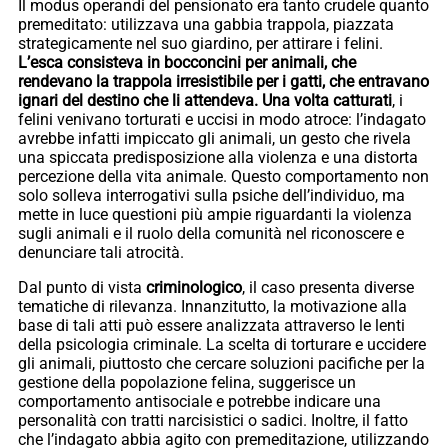
Il modus operandi del pensionato era tanto crudele quanto
premeditato: utilizzava una gabbia trappola, piazzata
strategicamente nel suo giardino, per attirare i felini.
L’esca consisteva in bocconcini per animali, che
rendevano la trappola irresistibile per i gatti, che entravano
ignari del destino che li attendeva. Una volta catturati
, i
felini venivano torturati e uccisi in modo atroce: l’indagato
avrebbe infatti impiccato gli animali, un gesto che rivela
una spiccata predisposizione alla violenza e una distorta
percezione della vita animale. Questo comportamento non
solo solleva interrogativi sulla psiche dell’individuo, ma
mette in luce questioni più ampie riguardanti la violenza
sugli animali e il ruolo della comunità nel riconoscere e
denunciare tali atrocità.
Dal punto di vista
criminologico
, il caso presenta diverse
tematiche di rilevanza. Innanzitutto, la motivazione alla
base di tali atti può essere analizzata attraverso le lenti
della psicologia criminale. La scelta di torturare e uccidere
gli animali, piuttosto che cercare soluzioni pacifiche per la
gestione della popolazione felina, suggerisce un
comportamento antisociale e potrebbe indicare una
personalità con tratti narcisistici o sadici. Inoltre, il fatto
che l’indagato abbia agito con premeditazione, utilizzando