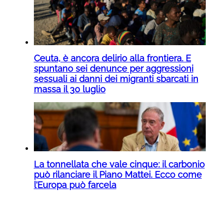
Ceuta, è ancora delirio alla frontiera. E
spuntano sei denunce per aggressioni
sessuali ai danni dei migranti sbarcati in
massa il 30 luglio
La tonnellata che vale cinque: il carbonio
può rilanciare il Piano Mattei. Ecco come
l’Europa può farcela