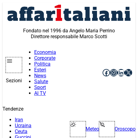
Vai
al
contenuto
Fondato nel 1996 da Angelo Maria Perrino
Direttore responsabile Marco Scotti
Economia
Corporate
Politica
Esteri
Facebook
Instagr
Linke
X
News
Sezioni
Salute
Sport
AI TV
Tendenze
Iran
Ucraina
Meteo
Oroscopo
Ceuta
Guccini