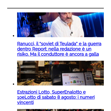
Ranucci, il “soviet di Teulada” e la guerra
dentro Report: nella redazione è un
risiko. Ma il conduttore è ancora a galla
Estrazioni Lotto, SuperEnalotto e
10eLotto di sabato 8 agosto: i numeri
vincenti