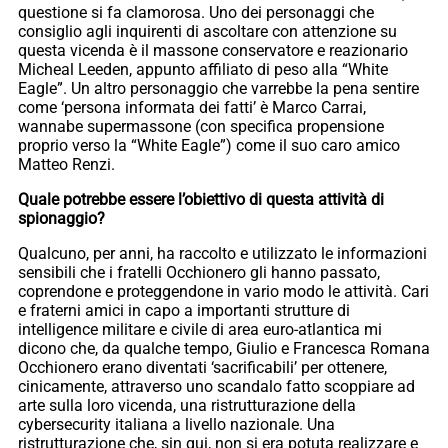
questione si fa clamorosa. Uno dei personaggi che
consiglio agli inquirenti di ascoltare con attenzione su
questa vicenda è il massone conservatore e reazionario
Micheal Leeden, appunto affiliato di peso alla “White
Eagle”. Un altro personaggio che varrebbe la pena sentire
come ‘persona informata dei fatti’ è Marco Carrai,
wannabe supermassone (con specifica propensione
proprio verso la “White Eagle”) come il suo caro amico
Matteo Renzi.
Quale potrebbe essere l’obiettivo di questa attività di
spionaggio?
Qualcuno, per anni, ha raccolto e utilizzato le informazioni
sensibili che i fratelli Occhionero gli hanno passato,
coprendone e proteggendone in vario modo le attività. Cari
e fraterni amici in capo a importanti strutture di
intelligence militare e civile di area euro-atlantica mi
dicono che, da qualche tempo, Giulio e Francesca Romana
Occhionero erano diventati ‘sacrificabili’ per ottenere,
cinicamente, attraverso uno scandalo fatto scoppiare ad
arte sulla loro vicenda, una ristrutturazione della
cybersecurity italiana a livello nazionale. Una
ristrutturazione che, sin qui, non si era potuta realizzare e