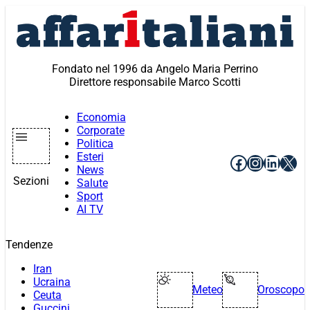
Vai
al
contenuto
Fondato nel 1996 da Angelo Maria Perrino
Direttore responsabile Marco Scotti
Economia
Corporate
Politica
Esteri
Facebook
Instagr
Linke
X
News
Sezioni
Salute
Sport
AI TV
Tendenze
Iran
Ucraina
Meteo
Oroscopo
Ceuta
Guccini