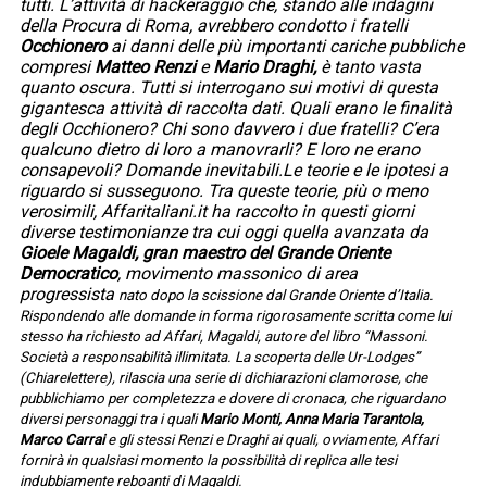
tutti. L’attività di hackeraggio che, stando alle indagini
della Procura di Roma, avrebbero condotto i fratelli
Occhionero
ai danni delle più importanti cariche pubbliche
compresi
Matteo Renzi
e
Mario Draghi,
è tanto vasta
quanto oscura. Tutti si interrogano sui motivi di questa
gigantesca attività di raccolta dati. Quali erano le finalità
degli Occhionero? Chi sono davvero i due fratelli? C’era
qualcuno dietro di loro a manovrarli? E loro ne erano
consapevoli? Domande inevitabili.Le teorie e le ipotesi a
riguardo si susseguono. Tra queste teorie, più o meno
verosimili, Affaritaliani.it ha raccolto in questi giorni
diverse testimonianze tra cui oggi quella avanzata da
Gioele Magaldi, gran maestro del Grande Oriente
Democratico
, movimento massonico di area
progressista
nato dopo la scissione dal Grande Oriente d’Italia.
Rispondendo alle domande in forma rigorosamente scritta come lui
stesso ha richiesto ad Affari, Magaldi, autore del libro “Massoni.
Società a responsabilità illimitata. La scoperta delle Ur-Lodges”
(Chiarelettere), rilascia una serie di dichiarazioni clamorose, che
pubblichiamo per completezza e dovere di cronaca, che riguardano
diversi personaggi tra i quali
Mario Monti, Anna Maria Tarantola,
Marco Carrai
e gli stessi Renzi e Draghi ai quali, ovviamente, Affari
fornirà in qualsiasi momento la possibilità di replica alle tesi
indubbiamente reboanti di Magaldi.