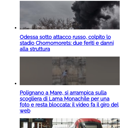
Odessa sotto attacco russo, colpito lo
stadio Chornomorets: due feriti e danni
alla struttura
Polignano a Mare, si arrampica sulla
scogliera di Lama Monachile per una
foto e resta bloccata: il video fa il giro del
web