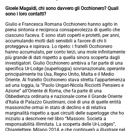
Gioele Magaldi, chi sono davvero gli Occhionero? Quali
sono i loro contatti?
Giulio e Francesca Romana Occhionero hanno agito in
piena sintonia e reciproca consapevolezza di quello che
ciascuno faceva. E sono stati coperti e protetti, per anni,
accumulando molti dati sensibili a favore di chi li
proteggeva e ispirava. Lo ripeto: i fratelli Occhionero
hanno accumulato, per conto terzi, una mole infinitamente
più grande di dati rispetto a quella sinora scoperta dagli
investigatori. Giulio Occhionero ambiva a far parte di una
specifica Ur-Lodge (superloggia) sovranazionale, operante
principalmente tra Usa, Regno Unito, Malta e il Medio
Oriente. Al fratello Occhionero stava stretta l’appartenenza
ad una loggia, la “Paolo Ungari-Nicola Ricciotti Pensiero e
Azione” all’Oriente di Roma, che fa parte di una
Obbedienza ordinaria e nazionale come il Grande Oriente
d’Italia di Palazzo Giustiniani, cioè di una di quelle entità
massoniche ormai in stato di declino e di relativa
marginalità rispetto a quei circuiti delle superlogge che ho
iniziato a descrivere nel libro “Massoni. Società a
responsabilità illimitata. La scoperta delle Ur-Lodges”,
Chiarelettere, Milano 2014, e che continuerò a illustrare nel