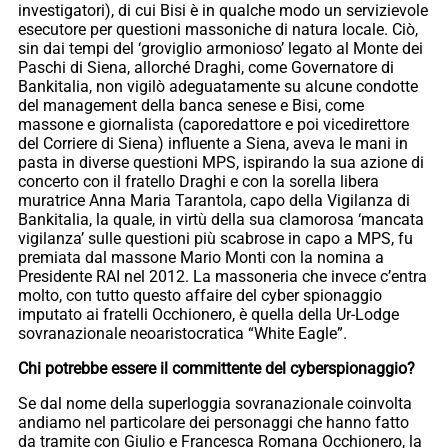
investigatori), di cui Bisi è in qualche modo un servizievole
esecutore per questioni massoniche di natura locale. Ciò,
sin dai tempi del ‘groviglio armonioso’ legato al Monte dei
Paschi di Siena, allorché Draghi, come Governatore di
Bankitalia, non vigilò adeguatamente su alcune condotte
del management della banca senese e Bisi, come
massone e giornalista (caporedattore e poi vicedirettore
del Corriere di Siena) influente a Siena, aveva le mani in
pasta in diverse questioni MPS, ispirando la sua azione di
concerto con il fratello Draghi e con la sorella libera
muratrice Anna Maria Tarantola, capo della Vigilanza di
Bankitalia, la quale, in virtù della sua clamorosa ‘mancata
vigilanza’ sulle questioni più scabrose in capo a MPS, fu
premiata dal massone Mario Monti con la nomina a
Presidente RAI nel 2012. La massoneria che invece c’entra
molto, con tutto questo affaire del cyber spionaggio
imputato ai fratelli Occhionero, è quella della Ur-Lodge
sovranazionale neoaristocratica “White Eagle”.
Chi potrebbe essere il committente del cyberspionaggio?
Se dal nome della superloggia sovranazionale coinvolta
andiamo nel particolare dei personaggi che hanno fatto
da tramite con Giulio e Francesca Romana Occhionero, la