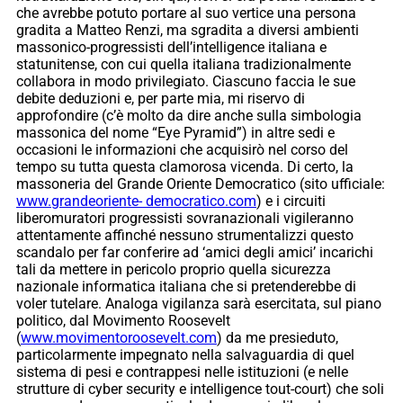
che avrebbe potuto portare al suo vertice una persona
gradita a Matteo Renzi, ma sgradita a diversi ambienti
massonico-progressisti dell’intelligence italiana e
statunitense, con cui quella italiana tradizionalmente
collabora in modo privilegiato. Ciascuno faccia le sue
debite deduzioni e, per parte mia, mi riservo di
approfondire (c’è molto da dire anche sulla simbologia
massonica del nome “Eye Pyramid”) in altre sedi e
occasioni le informazioni che acquisirò nel corso del
tempo su tutta questa clamorosa vicenda. Di certo, la
massoneria del Grande Oriente Democratico (sito ufficiale:
www.grandeoriente- democratico.com
) e i circuiti
liberomuratori progressisti sovranazionali vigileranno
attentamente affinché nessuno strumentalizzi questo
scandalo per far conferire ad ‘amici degli amici’ incarichi
tali da mettere in pericolo proprio quella sicurezza
nazionale informatica italiana che si pretenderebbe di
voler tutelare. Analoga vigilanza sarà esercitata, sul piano
politico, dal Movimento Roosevelt
(
www.movimentoroosevelt.com
) da me presieduto,
particolarmente impegnato nella salvaguardia di quel
sistema di pesi e contrappesi nelle istituzioni (e nelle
strutture di cyber security e intelligence tout-court) che soli