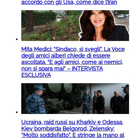
accordo con gli Usa, come dice l’Iran
Mita Medici: “Sindaco, si svegli”. La Voce
degli amici alberi chiede di essere
ascoltata. “E agli amici, come ai nemici,
non si spara mai” – INTERVISTA
ESCLUSIVA
Ucraina, raid russi su Kharkiv e Odessa.
Kiev bombarda Belgorod, Zelensky:
“Molto soddisfatto”. E stringe la mano al