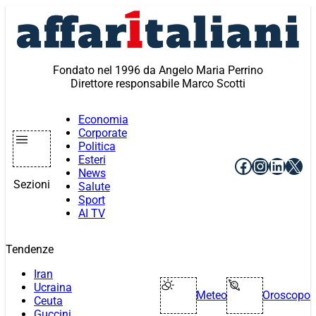
Vai
al
contenuto
Fondato nel 1996 da Angelo Maria Perrino
Direttore responsabile Marco Scotti
Economia
Corporate
Politica
Esteri
Facebook
Instagr
Linke
X
News
Sezioni
Salute
Sport
AI TV
Tendenze
Iran
Ucraina
Meteo
Oroscopo
Ceuta
Guccini