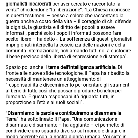
giornalisti incarcerati
per aver cercato e raccontato la
verità” chiedendone “la liberazione”. “La Chiesa riconosce
in questi testimoni – penso a coloro che raccontano la
guerra anche a costo della vita – il coraggio di chi difende
la dignità, la giustizia e il diritto dei popoli a essere
informati, perché solo i popoli informati possono fare
scelte libere – ha detto -. La sofferenza di questi giornalisti
imprigionati interpella la coscienza delle nazioni e della
comunità internazionale, richiamando tutti noi a custodire
il bene prezioso della libertà di espressione e di stampa”.
Spazio poi anche il
tema dell’intelligenza artificiale.
Di
fronte alle nuove sfide tecnologiche, il Papa ha ribadito la
necessità di mantenere un atteggiamento di
“responsabilità e discernimento per orientare gli strumenti
al bene di tutti, così che possano produrre benefici per
l’umanità. E questa responsabilità riguarda tutti, in
proporzione all’età e ai ruoli sociali”.
“
Disarmiamo le parole e contribuiremo a disarmare la
Terra
“, ha sottolineato il Papa. “Una comunicazione
disarmata e disarmante – ha aggiunto – ci permette di
condividere uno sguardo diverso sul mondo e di agire in
modo coerente con la nostra dignità umana. Voi siete in