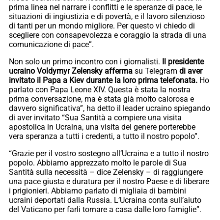
prima linea nel narrare i conflitti e le speranze di pace, le
situazioni di ingiustizia e di povertà, e il lavoro silenzioso
di tanti per un mondo migliore. Per questo vi chiedo di
scegliere con consapevolezza e coraggio la strada di una
comunicazione di pace”.
Non solo un primo incontro con i giornalisti.
Il presidente
ucraino Voldymyr Zelensky afferma
su Telegram
di aver
invitato il Papa a Kiev durante la loro prima telefonata.
Ho
parlato con Papa Leone XIV. Questa è stata la nostra
prima conversazione, ma è stata già molto calorosa e
davvero significativa”, ha detto il leader ucraino spiegando
di aver invitato “Sua Santità a compiere una visita
apostolica in Ucraina, una visita del genere porterebbe
vera speranza a tutti i credenti, a tutto il nostro popolo”.
“Grazie per il vostro sostegno all’Ucraina e a tutto il nostro
popolo. Abbiamo apprezzato molto le parole di Sua
Santità sulla necessità – dice Zelensky – di raggiungere
una pace giusta e duratura per il nostro Paese e di liberare
i prigionieri. Abbiamo parlato di migliaia di bambini
ucraini deportati dalla Russia. L’Ucraina conta sull’aiuto
del Vaticano per farli tornare a casa dalle loro famiglie”.