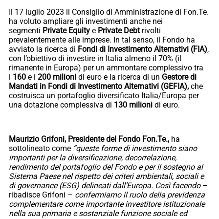
Il 17 luglio 2023 il Consiglio di Amministrazione di Fon.Te.
ha voluto ampliare gli investimenti anche nei
segmenti
Private Equity
e
Private Debt
rivolti
prevalentemente alle imprese. In tal senso, il Fondo ha
avviato la ricerca di
Fondi di Investimento Alternativi (FIA)
,
con l’obiettivo di investire in Italia almeno il 70% (il
rimanente in Europa) per un ammontare complessivo tra
i
160
e i
200 milioni
di euro e la ricerca di un
Gestore di
Mandati in Fondi di Investimento Alternativi (GEFIA),
che
costruisca un portafoglio diversificato Italia/Europa per
una dotazione complessiva di
130 milioni
di euro.
Maurizio Grifoni,
Presidente del Fondo Fon.Te.,
ha
sottolineato come
“queste forme di investimento siano
importanti per la diversificazione, decorrelazione,
rendimento del portafoglio del Fondo e per il sostegno al
Sistema Paese nel rispetto dei criteri ambientali, sociali e
di governance (ESG) delineati dall’Europa. Così facendo
–
ribadisce Grifoni –
confermiamo il ruolo della previdenza
complementare come importante investitore istituzionale
nella sua primaria e sostanziale funzione sociale ed