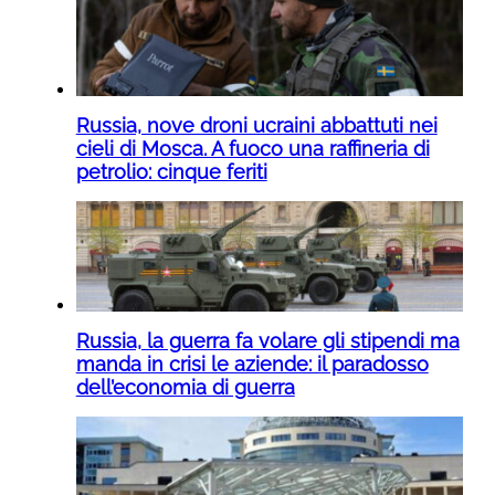
Russia, nove droni ucraini abbattuti nei
cieli di Mosca. A fuoco una raffineria di
petrolio: cinque feriti
Russia, la guerra fa volare gli stipendi ma
manda in crisi le aziende: il paradosso
dell’economia di guerra