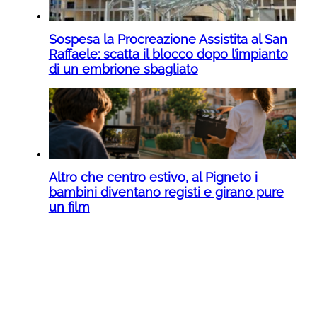
Sospesa la Procreazione Assistita al San
Raffaele: scatta il blocco dopo l’impianto
di un embrione sbagliato
Altro che centro estivo, al Pigneto i
bambini diventano registi e girano pure
un film