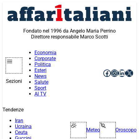
Vai
al
contenuto
Fondato nel 1996 da Angelo Maria Perrino
Direttore responsabile Marco Scotti
Economia
Corporate
Politica
Esteri
Facebook
Instagr
Linke
X
News
Sezioni
Salute
Sport
AI TV
Tendenze
Iran
Ucraina
Meteo
Oroscopo
Ceuta
Guccini