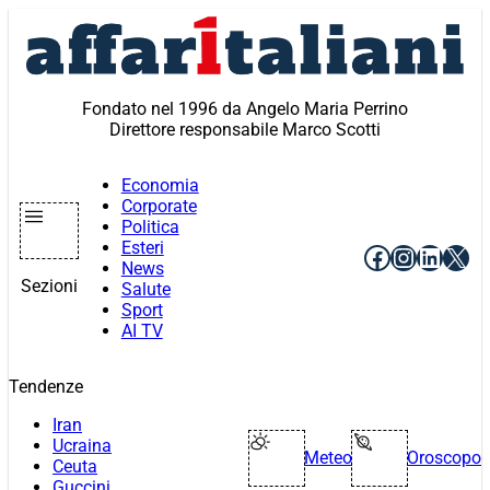
Vai
al
contenuto
Fondato nel 1996 da Angelo Maria Perrino
Direttore responsabile Marco Scotti
Economia
Corporate
Politica
Esteri
Facebook
Instagr
Linke
X
News
Sezioni
Salute
Sport
AI TV
Tendenze
Iran
Ucraina
Meteo
Oroscopo
Ceuta
Guccini