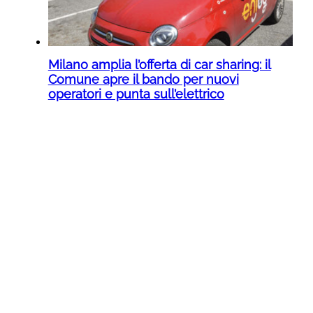
Milano amplia l’offerta di car sharing: il
Comune apre il bando per nuovi
operatori e punta sull’elettrico