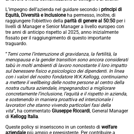
L’impegno dell’azienda nel guidare secondo i
principi di
Equità, Diversità e Inclusione
ha permesso, inoltre, di
raggiungere l’obiettivo della
parità di genere al 50:50
per i
livelli di Manager e Senior Manager a livello europeo con
tre anni di anticipo rispetto al 2025, anno inizialmente
fissato per il raggiungimento di questo importante
traguardo.
“
Temi come l’interruzione di gravidanza, la fertilità, la
menopausa e la gender transition sono ancora considerati
tabù in molti ambienti di lavoro nonostante il loro impatto
sul benessere fisico e psicologico dei dipendenti. In linea
con i valori del nostro fondatore W.K.Kellogg, continuiamo
a mettere il wellbeing delle nostre persone al centro della
nostra cultura aziendale, impegnandoci a migliorare
concretamente l’inclusione, l’equità e il rispetto in azienda,
e sostenendo in maniera proattiva ed intenzionale i
lavoratori che stanno vivendo particolari fasi della
vita
“, ha commentato
Giuseppe Riccardi
, General Manager
di
Kellogg Italia
.
Queste policy si inseriscono in un contesto di
welfare
aziendale
più ampio e preesistente. Per contribuire a