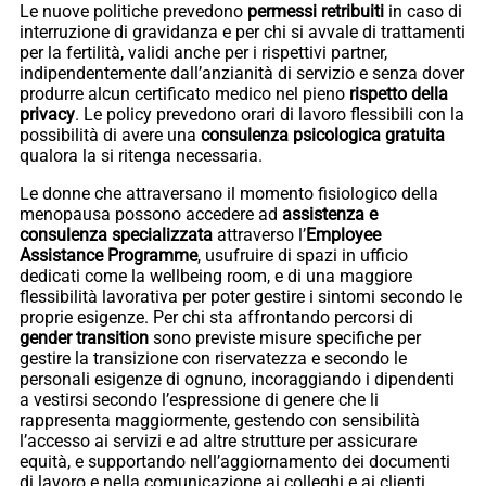
Le nuove politiche prevedono
permessi retribuiti
in caso di
interruzione di gravidanza e per chi si avvale di trattamenti
per la fertilità, validi anche per i rispettivi partner,
indipendentemente dall’anzianità di servizio e senza dover
produrre alcun certificato medico nel pieno
rispetto della
privacy
. Le policy prevedono orari di lavoro flessibili con la
possibilità di avere una
consulenza psicologica gratuita
qualora la si ritenga necessaria.
Le donne che attraversano il momento fisiologico della
menopausa possono accedere ad
assistenza e
consulenza specializzata
attraverso l’
Employee
Assistance Programme
, usufruire di spazi in ufficio
dedicati come la wellbeing room, e di una maggiore
flessibilità lavorativa per poter gestire i sintomi secondo le
proprie esigenze. Per chi sta affrontando percorsi di
gender transition
sono previste misure specifiche per
gestire la transizione con riservatezza e secondo le
personali esigenze di ognuno, incoraggiando i dipendenti
a vestirsi secondo l’espressione di genere che li
rappresenta maggiormente, gestendo con sensibilità
l’accesso ai servizi e ad altre strutture per assicurare
equità, e supportando nell’aggiornamento dei documenti
di lavoro e nella comunicazione ai colleghi e ai clienti.