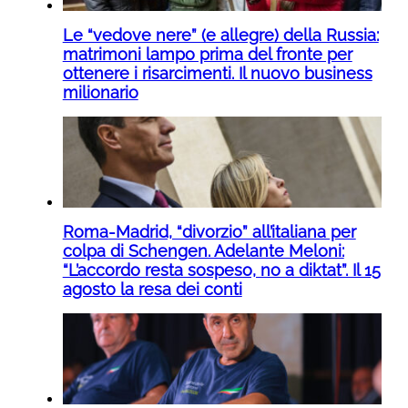
Le “vedove nere” (e allegre) della Russia:
matrimoni lampo prima del fronte per
ottenere i risarcimenti. Il nuovo business
milionario
Roma-Madrid, “divorzio” all’italiana per
colpa di Schengen. Adelante Meloni:
“L’accordo resta sospeso, no a diktat”. Il 15
agosto la resa dei conti