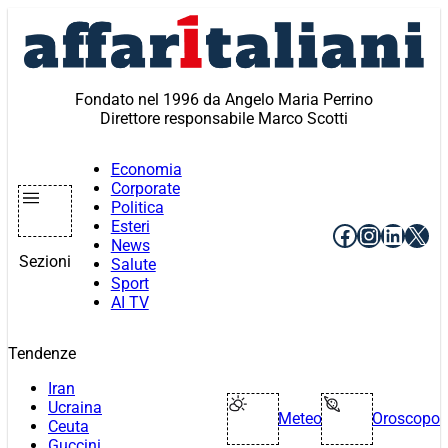
Vai
al
contenuto
Fondato nel 1996 da Angelo Maria Perrino
Direttore responsabile Marco Scotti
Economia
Corporate
Politica
Esteri
Facebook
Instagr
Linke
X
News
Sezioni
Salute
Sport
AI TV
Tendenze
Iran
Ucraina
Meteo
Oroscopo
Ceuta
Guccini