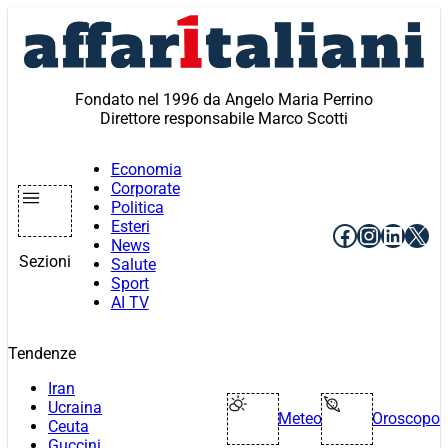
Vai
al
contenuto
Fondato nel 1996 da Angelo Maria Perrino
Direttore responsabile Marco Scotti
Economia
Corporate
Politica
Esteri
Facebook
Instagr
Linke
X
News
Sezioni
Salute
Sport
AI TV
Tendenze
Iran
Ucraina
Meteo
Oroscopo
Ceuta
Guccini