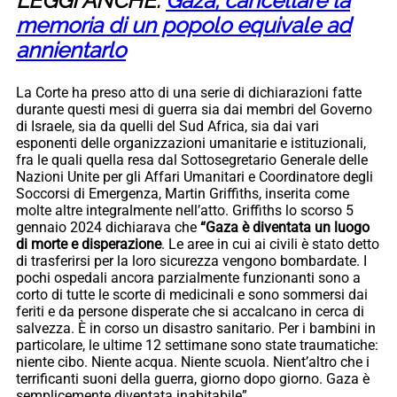
LEGGI ANCHE:
Gaza, cancellare la
memoria di un popolo equivale ad
annientarlo
La Corte ha preso atto di una serie di dichiarazioni fatte
durante questi mesi di guerra sia dai membri del Governo
di Israele, sia da quelli del Sud Africa, sia dai vari
esponenti delle organizzazioni umanitarie e istituzionali,
fra le quali quella resa dal Sottosegretario Generale delle
Nazioni Unite per gli Affari Umanitari e Coordinatore degli
Soccorsi di Emergenza, Martin Griffiths, inserita come
molte altre integralmente nell’atto. Griffiths lo scorso 5
gennaio 2024 dichiarava che
“Gaza è diventata un luogo
di morte e disperazione
. Le aree in cui ai civili è stato detto
di trasferirsi per la loro sicurezza vengono bombardate. I
pochi ospedali ancora parzialmente funzionanti sono a
corto di tutte le scorte di medicinali e sono sommersi dai
feriti e da persone disperate che si accalcano in cerca di
salvezza. È in corso un disastro sanitario. Per i bambini in
particolare, le ultime 12 settimane sono state traumatiche:
niente cibo. Niente acqua. Niente scuola. Nient’altro che i
terrificanti suoni della guerra, giorno dopo giorno. Gaza è
semplicemente diventata inabitabile”.