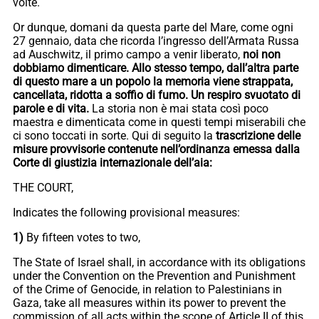
volte.
Or dunque, domani da questa parte del Mare, come ogni
27 gennaio, data che ricorda l’ingresso dell’Armata Russa
ad Auschwitz, il primo campo a venir liberato,
noi non
dobbiamo dimenticare. Allo stesso tempo, dall’altra parte
di questo mare a un popolo la memoria viene strappata,
cancellata, ridotta a soffio di fumo. Un respiro svuotato di
parole e di vita.
La storia non è mai stata così poco
maestra e dimenticata come in questi tempi miserabili che
ci sono toccati in sorte. Qui di seguito la
trascrizione delle
misure provvisorie contenute nell’ordinanza emessa dalla
Corte di giustizia internazionale dell’aia:
THE COURT,
Indicates the following provisional measures:
1)
By fifteen votes to two,
The State of Israel shall, in accordance with its obligations
under the Convention on the Prevention and Punishment
of the Crime of Genocide, in relation to Palestinians in
Gaza, take all measures within its power to prevent the
commission of all acts within the scope of Article II of this