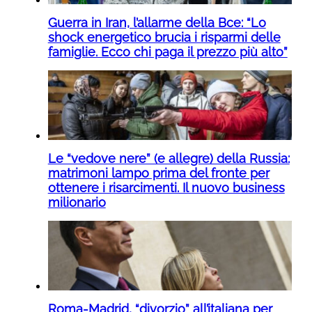
Guerra in Iran, l’allarme della Bce: “Lo
shock energetico brucia i risparmi delle
famiglie. Ecco chi paga il prezzo più alto”
Le “vedove nere” (e allegre) della Russia:
matrimoni lampo prima del fronte per
ottenere i risarcimenti. Il nuovo business
milionario
Roma-Madrid, “divorzio” all’italiana per