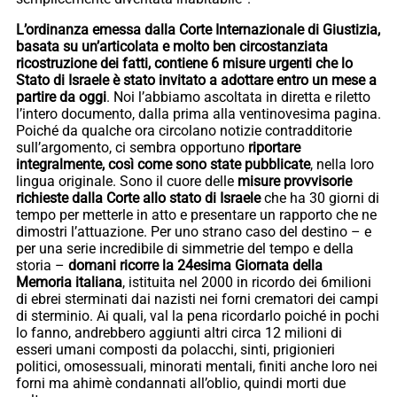
L’ordinanza emessa dalla Corte Internazionale di Giustizia,
basata su un’articolata e molto ben circostanziata
ricostruzione dei fatti, contiene 6 misure urgenti che lo
Stato di Israele è stato invitato a adottare entro un mese a
partire da oggi
. Noi l’abbiamo ascoltata in diretta e riletto
l’intero documento, dalla prima alla ventinovesima pagina.
Poiché da qualche ora circolano notizie contradditorie
sull’argomento, ci sembra opportuno
riportare
integralmente, così come sono state pubblicate
, nella loro
lingua originale. Sono il cuore delle
misure provvisorie
richieste dalla Corte allo stato di Israele
che ha 30 giorni di
tempo per metterle in atto e presentare un rapporto che ne
dimostri l’attuazione. Per uno strano caso del destino – e
per una serie incredibile di simmetrie del tempo e della
storia –
domani ricorre la 24esima Giornata della
Memoria italiana
, istituita nel 2000 in ricordo dei 6milioni
di ebrei sterminati dai nazisti nei forni crematori dei campi
di sterminio. Ai quali, val la pena ricordarlo poiché in pochi
lo fanno, andrebbero aggiunti altri circa 12 milioni di
esseri umani composti da polacchi, sinti, prigionieri
politici, omosessuali, minorati mentali, finiti anche loro nei
forni ma ahimè condannati all’oblio, quindi morti due