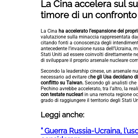
La Cina accelera sul s
timore di un confronto
La Cina
ha accelerato l’espansione del propri
valutazione sulla minaccia rappresentata dagli
citando fonti a conoscenza degli intendimenti
antecedente l’invasione russa dell’Ucraina, ma
Stati Uniti ad essere coinvolti direttamente n
di sviluppare il proprio arsenale nucleare com
Secondo la leadership cinese, un arsenale nuc
necessario ad evitare c
he gli Usa decidano d
conflitto su Taiwan.
Secondo gli analisti che 
Pechino avrebbe accelerato, tra l’altro, la rea
con testate nucleari
in una remota regione occ
grado di raggiungere il territorio degli Stati Un
Leggi anche:
” Guerra Russia-Ucraina, l’u