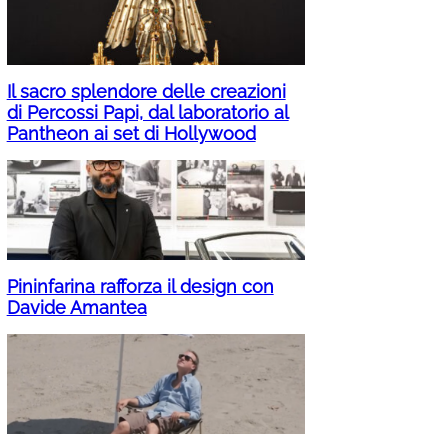
Il sacro splendore delle creazioni
di Percossi Papi, dal laboratorio al
Pantheon ai set di Hollywood
Pininfarina rafforza il design con
Davide Amantea