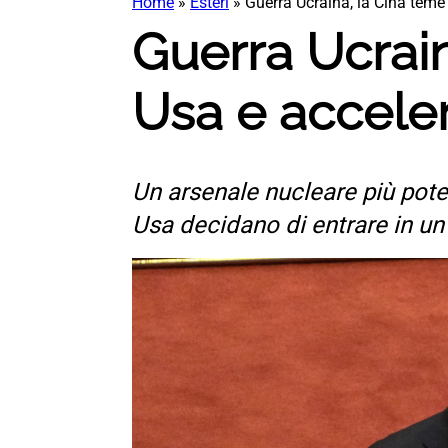
Home
»
Esteri
»
Guerra Ucraina, la Cina teme 
Guerra Ucrain
Usa e acceler
Un arsenale nucleare più pote
Usa decidano di entrare in un