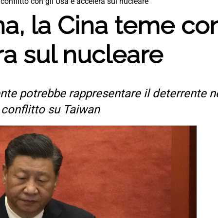
conflitto con gli Usa e accelera sul nucleare
a, la Cina teme conf
a sul nucleare
nte potrebbe rappresentare il deterrente n
 conflitto su Taiwan