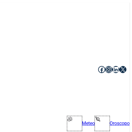
Facebook
Instagr
Linke
X
Meteo
Oroscopo