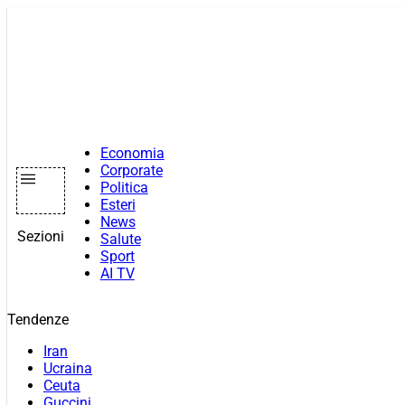
Vai
al
contenuto
Economia
Corporate
Politica
Esteri
News
Sezioni
Salute
Sport
AI TV
Tendenze
Iran
Ucraina
Ceuta
Guccini