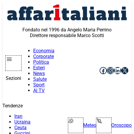
Vai
al
contenuto
Fondato nel 1996 da Angelo Maria Perrino
Direttore responsabile Marco Scotti
Economia
Corporate
Politica
Esteri
Facebook
Instagr
Linke
X
News
Sezioni
Salute
Sport
AI TV
Tendenze
Iran
Ucraina
Meteo
Oroscopo
Ceuta
Guccini