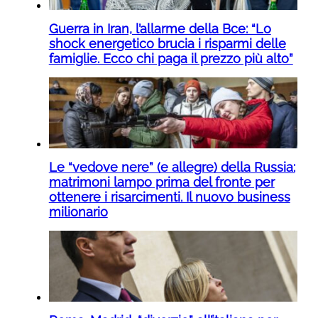
Guerra in Iran, l’allarme della Bce: “Lo
shock energetico brucia i risparmi delle
famiglie. Ecco chi paga il prezzo più alto”
Le “vedove nere” (e allegre) della Russia:
matrimoni lampo prima del fronte per
ottenere i risarcimenti. Il nuovo business
milionario