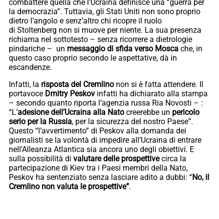
combattere quella che l’Ucraina definisce una “guerra per
la democrazia”. Tuttavia, gli Stati Uniti non sono proprio
dietro l’angolo e senz’altro chi ricopre il ruolo
di Stoltenberg non si muove per niente. La sua presenza
richiama nel sottotesto – senza ricorrere a dietrologie
pindariche – un
messaggio di sfida verso Mosca
che, in
questo caso proprio secondo le aspettative, dà in
escandenze.
Infatti, la
risposta del Cremlino
non si è fatta attendere. Il
portavoce
Dmitry Peskov
infatti ha dichiarato alla stampa
– secondo quanto riporta l’agenzia russa Ria Novosti – :
“L’
adesione dell’Ucraina alla Nato
creerebbe un
pericolo
serio per la Russia
, per la sicurezza del nostro Paese”.
Questo “l’avvertimento” di Peskov alla domanda dei
giornalisti se la volontà di impedire all’Ucraina di entrare
nell’Alleanza Atlantica sia ancora uno degli obiettivi. E
sulla possibilità di
valutare delle prospettive
circa la
partecipazione di Kiev tra i Paesi membri della Nato,
Peskov ha sentenziato senza lasciare adito a dubbi: “
No, il
Cremlino non valuta le prospettive”
.