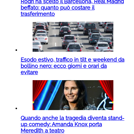
Rodri ha scelto il Barcellona, Real Madrid
beffato: quanto può costare il
trasferimento
Esodo estivo, traffico in tilt e weekend da
bollino nero: ecco giorni e orari da
evitare
Quando anche la tragedia diventa stand-
up comedy: Amanda Knox porta
Meredith a teatro