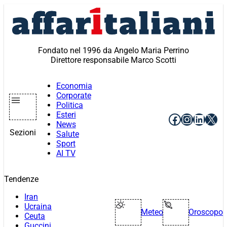
Vai
al
contenuto
Fondato nel 1996 da Angelo Maria Perrino
Direttore responsabile Marco Scotti
Economia
Corporate
Politica
Esteri
Facebook
Instagr
Linke
X
News
Sezioni
Salute
Sport
AI TV
Tendenze
Iran
Ucraina
Meteo
Oroscopo
Ceuta
Guccini