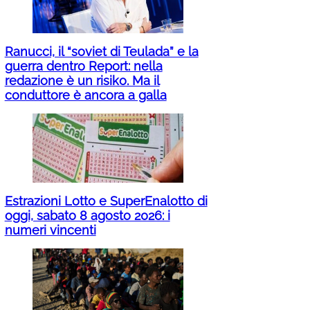
Ranucci, il “soviet di Teulada” e la
guerra dentro Report: nella
redazione è un risiko. Ma il
conduttore è ancora a galla
Estrazioni Lotto e SuperEnalotto di
oggi, sabato 8 agosto 2026: i
numeri vincenti