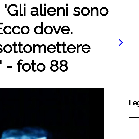
 'Gli alieni sono
 Ecco dove.
sottomettere
' - foto 88
Le