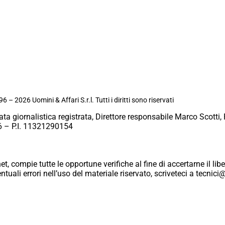
6 – 2026 Uomini & Affari S.r.l. Tutti i diritti sono riservati
ata giornalistica registrata, Direttore responsabile Marco Scotti, 
 – P.I. 11321290154
et, compie tutte le opportune verifiche al fine di accertarne il libe
eventuali errori nell’uso del materiale riservato, scriveteci a tecn