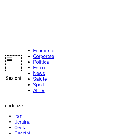
Vai
al
contenuto
Economia
Corporate
Politica
Esteri
News
Sezioni
Salute
Sport
AI TV
Tendenze
Iran
Ucraina
Ceuta
Guccini