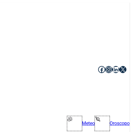
Facebook
Instagr
Linke
X
Meteo
Oroscopo