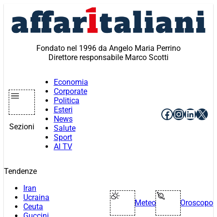
Vai
al
contenuto
Fondato nel 1996 da Angelo Maria Perrino
Direttore responsabile Marco Scotti
Economia
Corporate
Politica
Esteri
Facebook
Instagr
Linke
X
News
Sezioni
Salute
Sport
AI TV
Tendenze
Iran
Ucraina
Meteo
Oroscopo
Ceuta
Guccini