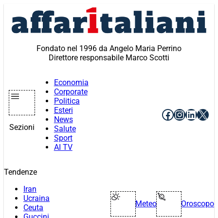
Vai
al
contenuto
Fondato nel 1996 da Angelo Maria Perrino
Direttore responsabile Marco Scotti
Economia
Corporate
Politica
Esteri
Facebook
Instagr
Linke
X
News
Sezioni
Salute
Sport
AI TV
Tendenze
Iran
Ucraina
Meteo
Oroscopo
Ceuta
Guccini