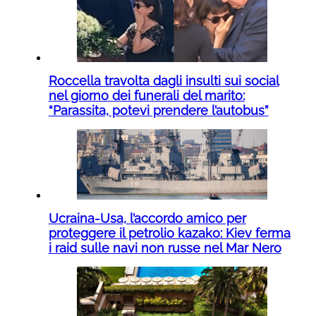
Roccella travolta dagli insulti sui social
nel giorno dei funerali del marito:
“Parassita, potevi prendere l’autobus”
Ucraina-Usa, l’accordo amico per
proteggere il petrolio kazako: Kiev ferma
i raid sulle navi non russe nel Mar Nero