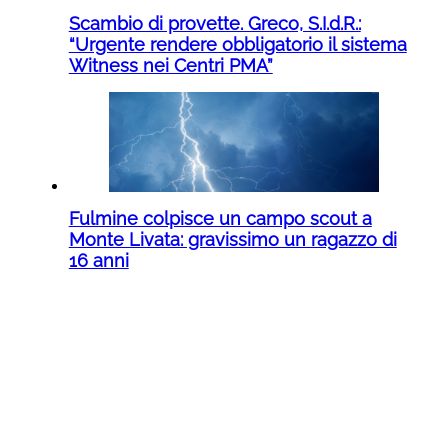
Scambio di provette. Greco, S.I.d.R.:
“Urgente rendere obbligatorio il sistema
Witness nei Centri PMA”
Fulmine colpisce un campo scout a
Monte Livata: gravissimo un ragazzo di
16 anni