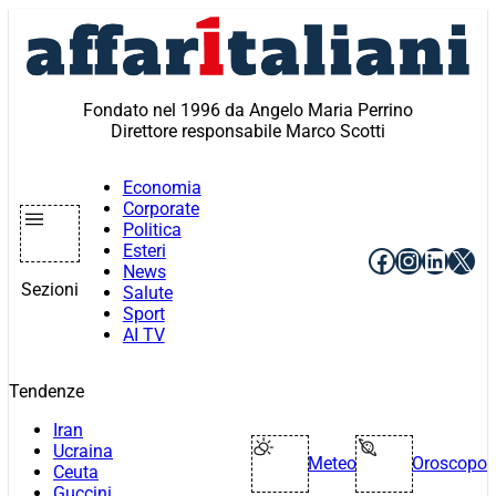
Vai
al
contenuto
Fondato nel 1996 da Angelo Maria Perrino
Direttore responsabile Marco Scotti
Economia
Corporate
Politica
Esteri
Facebook
Instagr
Linke
X
News
Sezioni
Salute
Sport
AI TV
Tendenze
Iran
Ucraina
Meteo
Oroscopo
Ceuta
Guccini