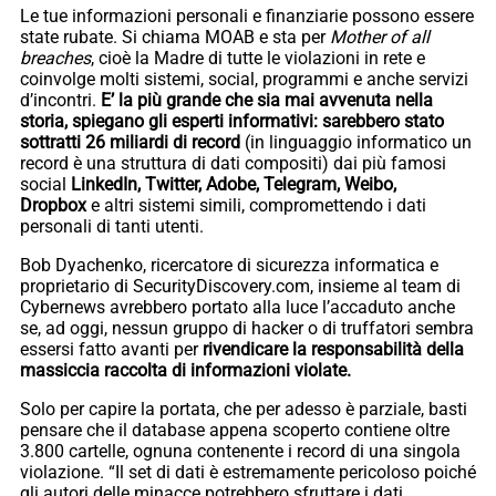
Le tue informazioni personali e finanziarie possono essere
state rubate. Si chiama MOAB e sta per
Mother of all
breaches
, cioè la Madre di tutte le violazioni in rete e
coinvolge molti sistemi, social, programmi e anche servizi
d’incontri.
E’ la più grande che sia mai avvenuta nella
storia, spiegano gli esperti informativi: sarebbero stato
sottratti 26 miliardi di record
(in linguaggio informatico un
record è una struttura di dati compositi) dai più famosi
social
LinkedIn, Twitter, Adobe, Telegram, Weibo,
Dropbox
e altri sistemi simili, compromettendo i dati
personali di tanti utenti.
Bob Dyachenko, ricercatore di sicurezza informatica e
proprietario di SecurityDiscovery.com, insieme al team di
Cybernews avrebbero portato alla luce l’accaduto anche
se, ad oggi, nessun gruppo di hacker o di truffatori sembra
essersi fatto avanti per
rivendicare la responsabilità della
massiccia raccolta di informazioni violate.
Solo per capire la portata, che per adesso è parziale, basti
pensare che il database appena scoperto contiene oltre
3.800 cartelle, ognuna contenente i record di una singola
violazione. “Il set di dati è estremamente pericoloso poiché
gli autori delle minacce potrebbero sfruttare i dati