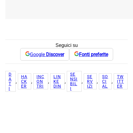
Seguici su
Google
Discover
Fonti preferite
D
SE
HA
INC
LIN
SE
SO
TW
A
NSI
, 
, 
, 
, 
, 
, 
, 
CK
ON
KE
RV
CI
ITT
T
BIL
ER
TRI
DIN
IZI
AL
ER
I
I