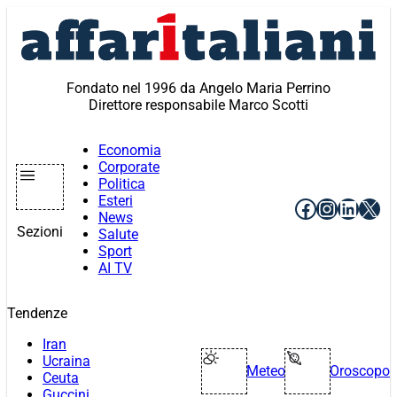
Vai
al
contenuto
Fondato nel 1996 da Angelo Maria Perrino
Direttore responsabile Marco Scotti
Economia
Corporate
Politica
Esteri
Facebook
Instagr
Linke
X
News
Sezioni
Salute
Sport
AI TV
Tendenze
Iran
Ucraina
Meteo
Oroscopo
Ceuta
Guccini