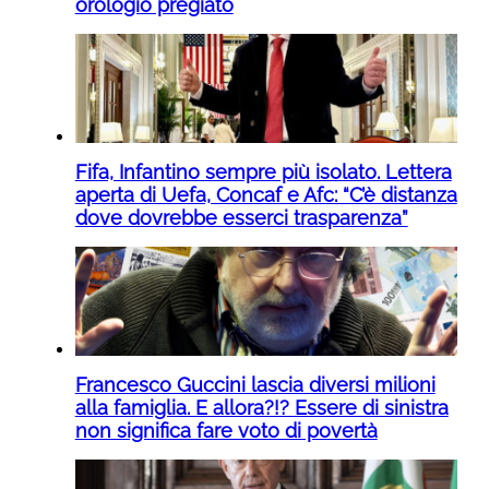
orologio pregiato
Fifa, Infantino sempre più isolato. Lettera
aperta di Uefa, Concaf e Afc: “C’è distanza
dove dovrebbe esserci trasparenza”
Francesco Guccini lascia diversi milioni
alla famiglia. E allora?!? Essere di sinistra
non significa fare voto di povertà