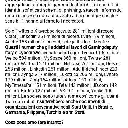
aggregati per un’ampia gamma di attacchi, tra cui furti di
identità, sofisticati schemi di phishing, attacchi informatici
mirati e accesso non autorizzato ad account personali e
sensibili”, hanno affermato i ricercatori.
Solo Twitter o X avrebbe ricevuto 281 milioni di record
violati, LinkedIn 251 milioni di record, Evite 179 milioni,
Adobe 153 milioni di record, spiega il sito di Mcafee.
Questi i numeri che gli addetti ai lavori di Gamingdeputy
Italy e Cybernews
segnalano ad oggi: Tencent 1,5 miliardi,
Weibo 504 milioni, MySpace 360 milioni, Twitter 281
milioni, Wattpad 271 milioni, NetEase 261 milioni, Deezer:
258 milioni, LinkedIn 251 milioni, AdultFriendFinder 220
milioni, Zynga 217 milioni, Luxottica 206 milioni, Evitare
179 milioni, Zing 164 milioni, Adobe 153 milioni,
MyFitnessPal 151 milioni, Tela 143 milioni, JD.com 142
milioni, Badoo 127 milioni, VK 101 milioni, Youku 100
milioni. Le società sono tutte vittime così come gli utenti.
Tra i dati rubati
risulterebbero anche documenti di
organizzazioni governative negli Stati Uniti, in Brasile,
Germania, Filippine, Turchia e altri Stati.
Cosa possiamo fare intanto?