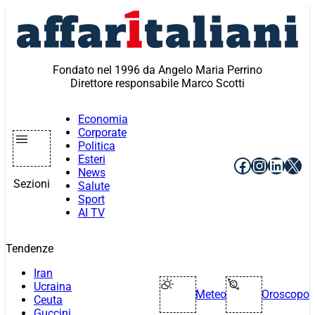
Vai
al
contenuto
Fondato nel 1996 da Angelo Maria Perrino
Direttore responsabile Marco Scotti
Economia
Corporate
Politica
Esteri
Facebook
Instagr
Linke
X
News
Sezioni
Salute
Sport
AI TV
Tendenze
Iran
Ucraina
Meteo
Oroscopo
Ceuta
Guccini