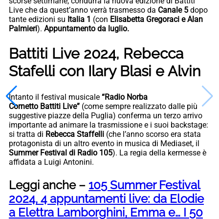
scorse settimane, condurrà la nuova edizione di Battiti
Live che da quest’anno verrà trasmesso da
Canale 5
dopo
tante edizioni su
Italia 1
(con
Elisabetta Gregoraci e Alan
Palmieri
).
Appuntamento da luglio.
Battiti Live 2024, Rebecca
Stafelli con Ilary Blasi e Alvin
Intanto il festival musicale
“Radio Norba
Cornetto Battiti Live”
(come sempre realizzato dalle più
suggestive piazze della Puglia) conferma un terzo arrivo
importante ad animare la trasmissione e i suoi backstage:
si tratta di
Rebecca Staffelli
(che l’anno scorso era stata
protagonista di un altro evento in musica di Mediaset, il
Summer Festival di Radio 105
). La regia della kermesse è
affidata a Luigi Antonini.
Leggi anche –
105 Summer Festival
2024, 4 appuntamenti live: da Elodie
a Elettra Lamborghini, Emma e… I 50