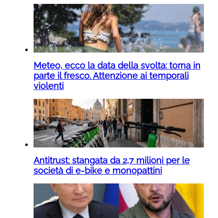
Meteo, ecco la data della svolta: torna in
parte il fresco. Attenzione ai temporali
violenti
Antitrust: stangata da 2,7 milioni per le
società di e-bike e monopattini