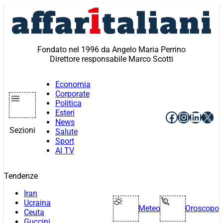
Vai
al
contenuto
Fondato nel 1996 da Angelo Maria Perrino
Direttore responsabile Marco Scotti
Economia
Corporate
Politica
Esteri
Facebook
Instagr
Linke
X
News
Sezioni
Salute
Sport
AI TV
Tendenze
Iran
Ucraina
Meteo
Oroscopo
Ceuta
Guccini