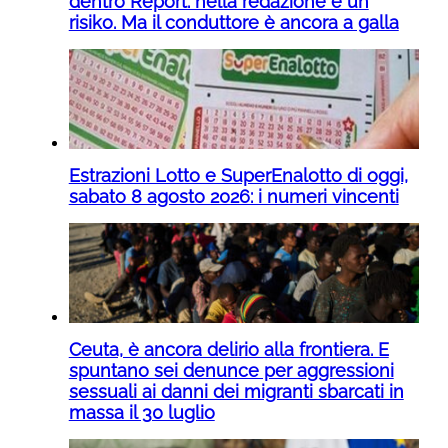
dentro Report: nella redazione è un
risiko. Ma il conduttore è ancora a galla
Estrazioni Lotto e SuperEnalotto di oggi,
sabato 8 agosto 2026: i numeri vincenti
Ceuta, è ancora delirio alla frontiera. E
spuntano sei denunce per aggressioni
sessuali ai danni dei migranti sbarcati in
massa il 30 luglio