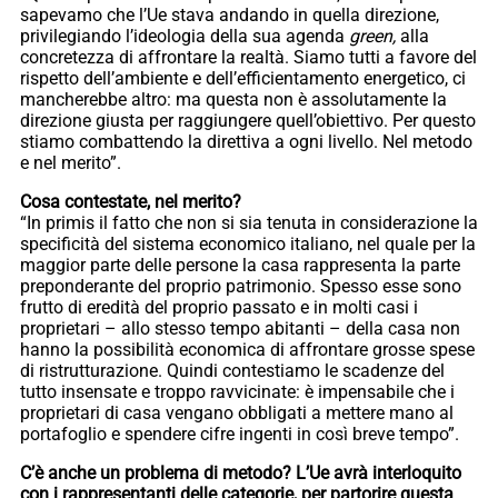
sapevamo che l’Ue stava andando in quella direzione,
privilegiando l’ideologia della sua agenda
green,
alla
concretezza di affrontare la realtà. Siamo tutti a favore del
rispetto dell’ambiente e dell’efficientamento energetico, ci
mancherebbe altro: ma questa non è assolutamente la
direzione giusta per raggiungere quell’obiettivo. Per questo
stiamo combattendo la direttiva a ogni livello. Nel metodo
e nel merito”.
Cosa contestate, nel merito?
“In primis il fatto che non si sia tenuta in considerazione la
specificità del sistema economico italiano, nel quale per la
maggior parte delle persone la casa rappresenta la parte
preponderante del proprio patrimonio. Spesso esse sono
frutto di eredità del proprio passato e in molti casi i
proprietari – allo stesso tempo abitanti – della casa non
hanno la possibilità economica di affrontare grosse spese
di ristrutturazione. Quindi contestiamo le scadenze del
tutto insensate e troppo ravvicinate: è impensabile che i
proprietari di casa vengano obbligati a mettere mano al
portafoglio e spendere cifre ingenti in così breve tempo”.
C’è anche un problema di metodo? L’Ue avrà interloquito
con i rappresentanti delle categorie, per partorire questa