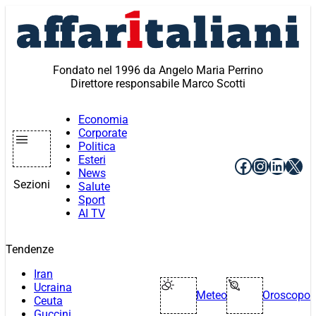
Vai
al
contenuto
Fondato nel 1996 da Angelo Maria Perrino
Direttore responsabile Marco Scotti
Economia
Corporate
Politica
Esteri
Facebook
Instagr
Linke
X
News
Sezioni
Salute
Sport
AI TV
Tendenze
Iran
Ucraina
Meteo
Oroscopo
Ceuta
Guccini