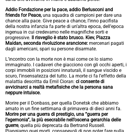
Addio Fondazione per la pace, addio Berlusconi and
friends for Peace,
una squadra di campioni per dare una
chance alla pace. Give peace a chance, l’inno pacifista
della nostra infanzia fa parte di un’altra epoca, dell’epoca
ingenua in cui credevamo nelle magnifiche sorti e
progressive.
Il risveglio è stato brusco. Kiev, Piazza
Maidan, seconda rivoluzione arancione:
mercenari pagati
dagli americani, spari su persone disarmate.
L’incontro con la morte non è mai come ce lo siamo
immaginato. I cadaveri che giacciono con gli occhi aperti, i
corpi immobili in posizioni innaturali, il sangue viscido e
scuro, l’insensatezza del tutto. La morte ci fa l’effetto della
malattia descritta da Emil Cioran:
ci consente di
avvicinarci a realtà metafisiche che la persona sana
neppure intuisce.
Morire per il Donbass, per quella Donetsk che abbiamo
amato in un fine settimana di primavera di dieci anni fa.
Morire per una guerra di prestigio, una “guerra per
l’egemonia”, la più esecrabile nell’oscena gerarchia delle
guerre
, quella più deprecata da Bertrand Russell.
Piangiamo quei morti, consapevoli di non poter fare nulla,