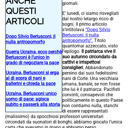
ANCHE
giornali.
QUESTI
E’ lunedì, ci siamo risvegliati
dal nostro letargo ricco di
ARTICOLI
sogni. Il primo articolo
s’intitolava
“Dopo Silvio
Berlusconi, il nulla
Dopo Silvio Berlusconi, il
antropomorfo”.
Titolo
nulla antropomorfo
quantomai azzeccato, visto
l’epilogo.
Il patriarca vive il
Guerra Ucraina, ecco perchè
suo autunno circondato da
Berlusconi è l’unico in
cattivi e irrispettosi
grado di negoziare la pace
consiglieri.
Abbandonato
Ucraina, Berlusconi si erga
persino dai suoi fedelissimi
al di sopra di nani e
nani di Corte. Una vecchiaia
ballerini e chieda la pace
umana, banale, se non fosse
che lui è il patriarca. Pacifisti
Ucraina, Berlusconi unico
convinti, consapevoli che
uomo di pace: agisca
politicamente in questo Paese
subito e passerà alla storia
non contiamo nulla, stanchi
di essere rappresentati
(malissimo) da spocchiosi professori universitari
circondati da suonatori di bonghi, abbiamo giocato l’unica
carta che avevamo in mano e abbiamo perso.