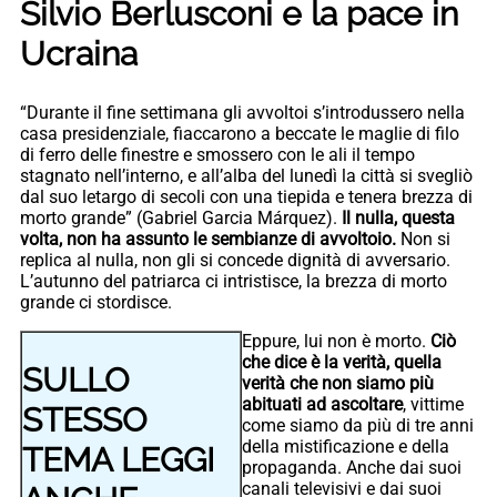
Silvio Berlusconi e la pace in
Ucraina
“Durante il fine settimana gli avvoltoi s’introdussero nella
casa presidenziale, fiaccarono a beccate le maglie di filo
di ferro delle finestre e smossero con le ali il tempo
stagnato nell’interno, e all’alba del lunedì la città si svegliò
dal suo letargo di secoli con una tiepida e tenera brezza di
morto grande” (Gabriel Garcia Márquez).
Il nulla, questa
volta, non ha assunto le sembianze di avvoltoio.
Non si
replica al nulla, non gli si concede dignità di avversario.
L’autunno del patriarca ci intristisce, la brezza di morto
grande ci stordisce.
Eppure, lui non è morto.
Ciò
che dice è la verità, quella
SULLO
verità che non siamo più
abituati ad ascoltare
, vittime
STESSO
come siamo da più di tre anni
della mistificazione e della
TEMA LEGGI
propaganda. Anche dai suoi
canali televisivi e dai suoi