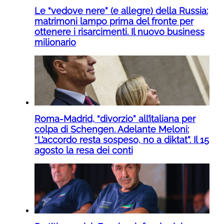
Le “vedove nere” (e allegre) della Russia:
matrimoni lampo prima del fronte per
ottenere i risarcimenti. Il nuovo business
milionario
Roma-Madrid, “divorzio” all’italiana per
colpa di Schengen. Adelante Meloni:
“L’accordo resta sospeso, no a diktat”. Il 15
agosto la resa dei conti