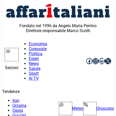
Vai
al
contenuto
Fondato nel 1996 da Angelo Maria Perrino
Direttore responsabile Marco Scotti
Economia
Corporate
Politica
Esteri
Facebook
Instagr
Linke
X
News
Sezioni
Salute
Sport
AI TV
Tendenze
Iran
Ucraina
Meteo
Oroscopo
Ceuta
Guccini