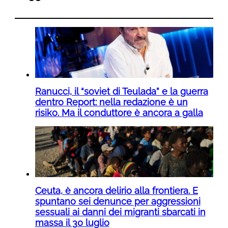
Ranucci, il “soviet di Teulada” e la guerra
dentro Report: nella redazione è un
risiko. Ma il conduttore è ancora a galla
Ceuta, è ancora delirio alla frontiera. E
spuntano sei denunce per aggressioni
sessuali ai danni dei migranti sbarcati in
massa il 30 luglio