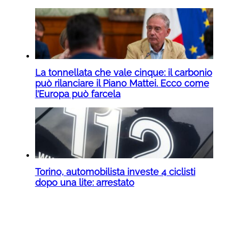
La tonnellata che vale cinque: il carbonio
può rilanciare il Piano Mattei. Ecco come
l’Europa può farcela
Torino, automobilista investe 4 ciclisti
dopo una lite: arrestato