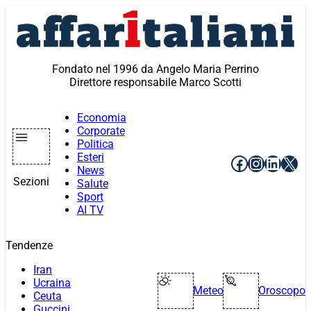
Vai
al
contenuto
Fondato nel 1996 da Angelo Maria Perrino
Direttore responsabile Marco Scotti
Economia
Corporate
Politica
Esteri
Facebook
Instagr
Linke
X
News
Sezioni
Salute
Sport
AI TV
Tendenze
Iran
Ucraina
Meteo
Oroscopo
Ceuta
Guccini