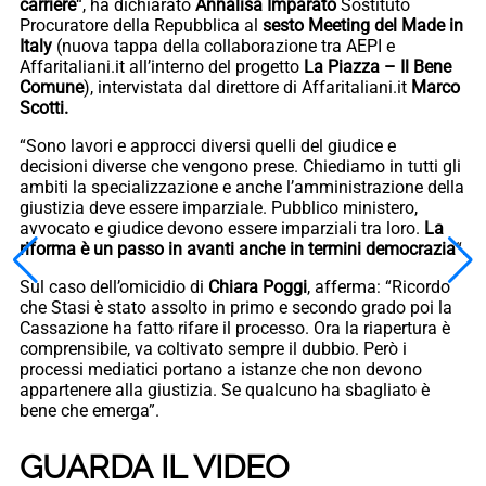
carriere
“, ha dichiarato
Annalisa Imparato
Sostituto
Procuratore della Repubblica al
sesto Meeting del Made in
Italy
(nuova tappa della collaborazione tra AEPI e
Affaritaliani.it all’interno del progetto
La Piazza – Il Bene
Comune
), intervistata dal direttore di Affaritaliani.it
Marco
Scotti.
“Sono lavori e approcci diversi quelli del giudice e
decisioni diverse che vengono prese. Chiediamo in tutti gli
ambiti la specializzazione e anche l’amministrazione della
giustizia deve essere imparziale. Pubblico ministero,
avvocato e giudice devono essere imparziali tra loro.
La
riforma è un passo in avanti anche in termini democrazia
“.
Sul caso dell’omicidio di
Chiara Poggi
, afferma: “Ricordo
che Stasi è stato assolto in primo e secondo grado poi la
Cassazione ha fatto rifare il processo. Ora la riapertura è
comprensibile, va coltivato sempre il dubbio. Però i
processi mediatici portano a istanze che non devono
appartenere alla giustizia. Se qualcuno ha sbagliato è
bene che emerga”.
GUARDA IL VIDEO