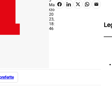
3
Ma
rzo
20
23,
18:
Le
46
preferite