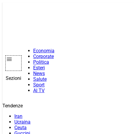
Vai
al
contenuto
Economia
Corporate
Politica
Esteri
News
Sezioni
Salute
Sport
AI TV
Tendenze
Iran
Ucraina
Ceuta
Guccini