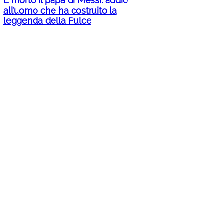
È morto il papà di Messi: addio
all’uomo che ha costruito la
leggenda della Pulce