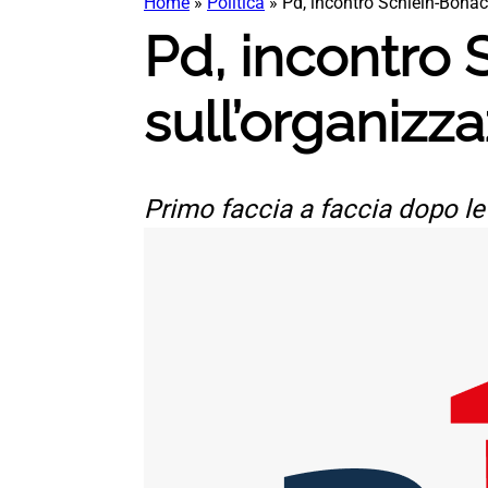
Home
»
Politica
»
Pd, incontro Schlein-Bonacc
Pd, incontro 
sull’organizza
Primo faccia a faccia dopo le