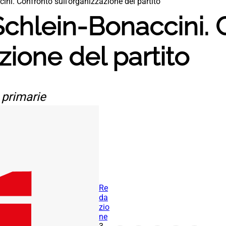
ini. Confronto sull’organizzazione del partito
Schlein-Bonaccini.
zione del partito
 primarie
Re
da
zio
ne