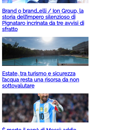
Brand o brand…elli / Ion Group, la
storia dell’impero silenzioso di
Pignataro incrinata da tre avvisi di
sfratto
Estate, tra turismo e sicurezza
l’acqua resta una risorsa da non
sottovalutare