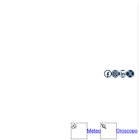
Facebook
Instagr
Linke
X
Meteo
Oroscopo