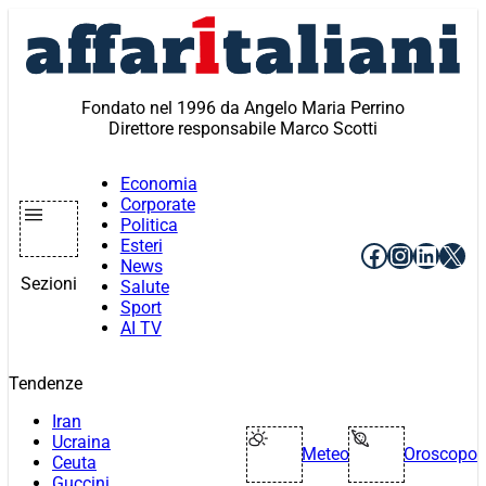
Vai
al
contenuto
Fondato nel 1996 da Angelo Maria Perrino
Direttore responsabile Marco Scotti
Economia
Corporate
Politica
Esteri
Facebook
Instagr
Linke
X
News
Sezioni
Salute
Sport
AI TV
Tendenze
Iran
Ucraina
Meteo
Oroscopo
Ceuta
Guccini