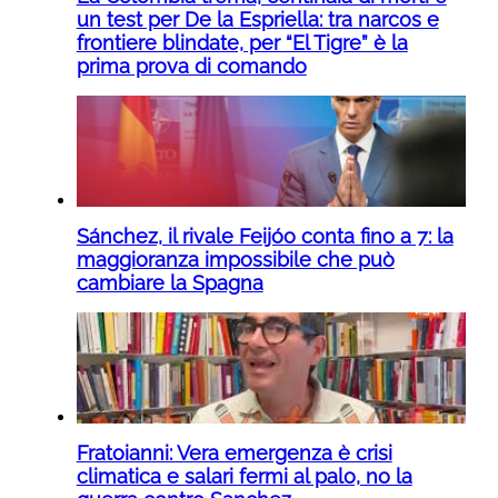
un test per De la Espriella: tra narcos e
frontiere blindate, per “El Tigre” è la
prima prova di comando
Sánchez, il rivale Feijóo conta fino a 7: la
maggioranza impossibile che può
cambiare la Spagna
Fratoianni: Vera emergenza è crisi
climatica e salari fermi al palo, no la