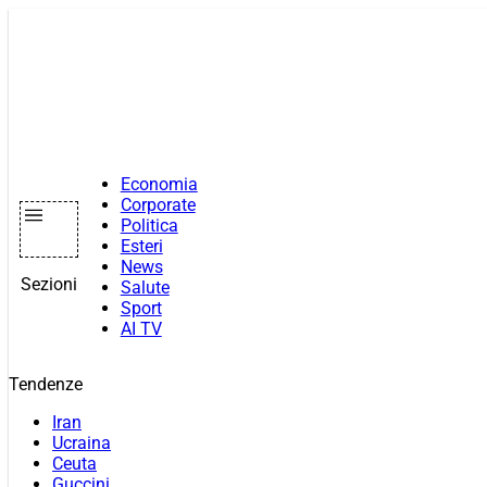
Vai
al
contenuto
Economia
Corporate
Politica
Esteri
News
Sezioni
Salute
Sport
AI TV
Tendenze
Iran
Ucraina
Ceuta
Guccini