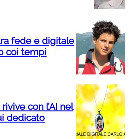
tra fede e digitale
o coi tempi
rivive con l’AI nel
ui dedicato