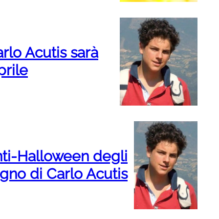
rlo Acutis sarà
rile
anti-Halloween degli
egno di Carlo Acutis