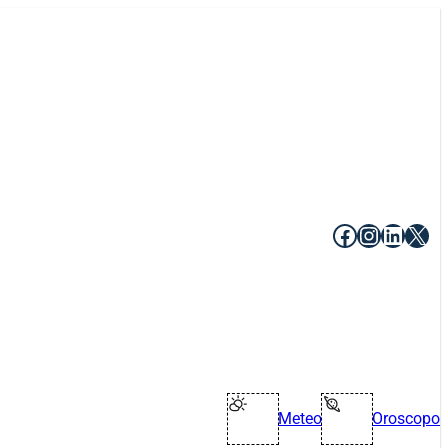
Facebook
Instagr
Linke
X
Meteo
Oroscopo