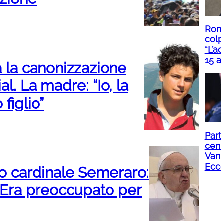
Roma
col
“L’a
15 a
 la canonizzazione
l. La madre: “Io, la
figlio”
Part
cent
Van
Ecc
co cardinale Semeraro:
i. Era preoccupato per