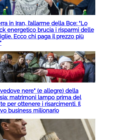
ra in Iran, l’allarme della Bce: “Lo
ck energetico brucia i risparmi delle
glie. Ecco chi paga il prezzo più
”
“vedove nere” (e allegre) della
sia: matrimoni lampo prima del
te per ottenere i risarcimenti. Il
vo business milionario