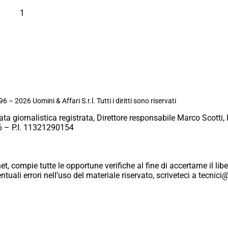
1
6 – 2026 Uomini & Affari S.r.l. Tutti i diritti sono riservati
ata giornalistica registrata, Direttore responsabile Marco Scotti, 
 – P.I. 11321290154
et, compie tutte le opportune verifiche al fine di accertarne il libe
eventuali errori nell’uso del materiale riservato, scriveteci a tecn