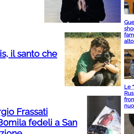
Guer
sho
fami
alto
s, il santo che
Le 
Rus
fron
nuo
rgio Frassati
 80mila fedeli a San
azione