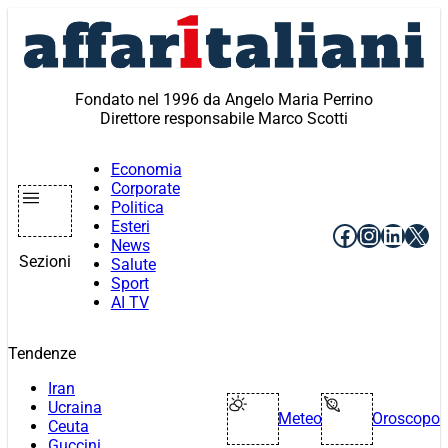
Vai
al
contenuto
Fondato nel 1996 da Angelo Maria Perrino
Direttore responsabile Marco Scotti
Economia
Corporate
Politica
Esteri
Facebook
Instagr
Linke
X
News
Sezioni
Salute
Sport
AI TV
Tendenze
Iran
Ucraina
Meteo
Oroscopo
Ceuta
Guccini