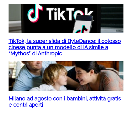
TikTok, la super sfida di ByteDance: il colosso
cinese punta a un modello di IA simile a
“Mythos” di Anthropic
Milano ad agosto con i bambini, attività gratis
e centri aperti