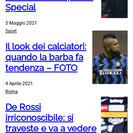
Special
5 Maggio 2021
Sport
Il look dei calciatori:
quando la barba fa
tendenza – FOTO
4 Aprile 2021
Roma
De Rossi
irriconoscibile: si
traveste e va a vedere