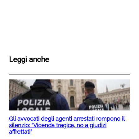
Leggi anche
Gli avvocati degli agenti arrestati rompono il
silenzio: “Vicenda tragica, no a giudizi
affrettati”