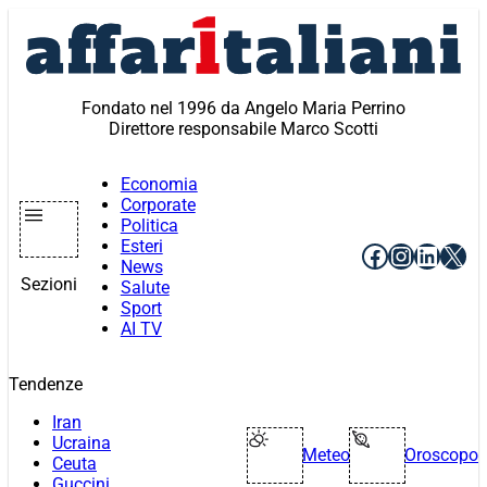
Vai
al
contenuto
Fondato nel 1996 da Angelo Maria Perrino
Direttore responsabile Marco Scotti
Economia
Corporate
Politica
Esteri
Facebook
Instagr
Linke
X
News
Sezioni
Salute
Sport
AI TV
Tendenze
Iran
Ucraina
Meteo
Oroscopo
Ceuta
Guccini