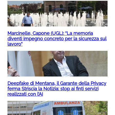
Marcinelle, Capone (UGL): “La memoria
diventi impegno concreto per la sicurezza sul
lavoro”
Deepfake di Mentana, il Garante della Privacy
ferma Striscia la Notizia: stop ai finti servizi
realizzati con l’AI